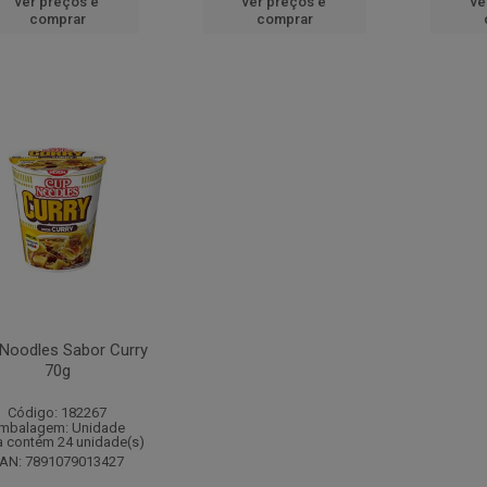
ver preços e
ver preços e
ve
comprar
comprar
Noodles Sabor Curry
70g
Código: 182267
mbalagem: Unidade
a contém 24 unidade(s)
AN: 7891079013427