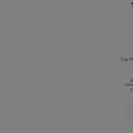
Cup N
E
Caix
E