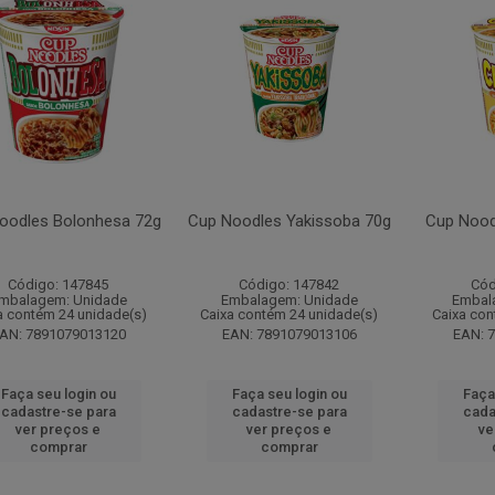
oodles Bolonhesa 72g
Cup Noodles Yakissoba 70g
Cup Nood
Código: 147845
Código: 147842
Cód
mbalagem: Unidade
Embalagem: Unidade
Embal
a contém 24 unidade(s)
Caixa contém 24 unidade(s)
Caixa con
AN: 7891079013120
EAN: 7891079013106
EAN: 
Faça seu login ou
Faça seu login ou
Faça
cadastre-se para
cadastre-se para
cada
ver preços e
ver preços e
ve
comprar
comprar