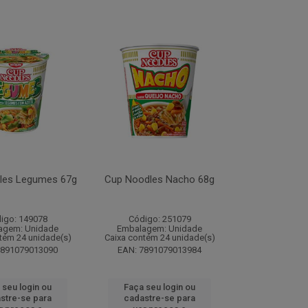
les Legumes 67g
Cup Noodles Nacho 68g
igo: 149078
Código: 251079
agem: Unidade
Embalagem: Unidade
tém 24 unidade(s)
Caixa contém 24 unidade(s)
7891079013090
EAN: 7891079013984
 seu login ou
Faça seu login ou
stre-se para
cadastre-se para