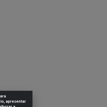
para
io, apresentar
elhorar a