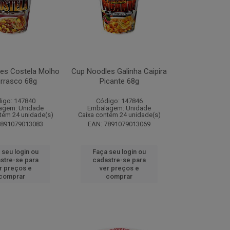
es Costela Molho
Cup Noodles Galinha Caipira
rrasco 68g
Picante 68g
igo: 147840
Código: 147846
agem: Unidade
Embalagem: Unidade
tém 24 unidade(s)
Caixa contém 24 unidade(s)
7891079013083
EAN: 7891079013069
 seu login ou
Faça seu login ou
stre-se para
cadastre-se para
r preços e
ver preços e
comprar
comprar