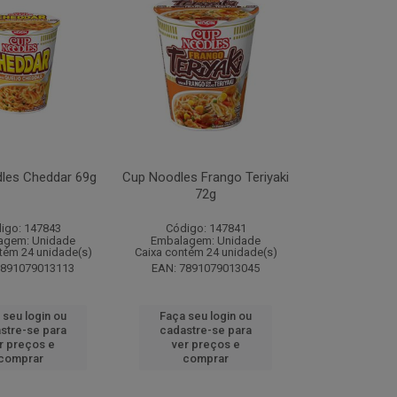
les Cheddar 69g
Cup Noodles Frango Teriyaki
72g
igo: 147843
Código: 147841
agem: Unidade
Embalagem: Unidade
tém 24 unidade(s)
Caixa contém 24 unidade(s)
7891079013113
EAN: 7891079013045
 seu login ou
Faça seu login ou
stre-se para
cadastre-se para
r preços e
ver preços e
comprar
comprar