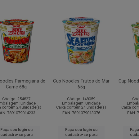
oodles Parmegiana de
Cup Noodles Frutos do Mar
Cup Nood
Carne 68g
65g
Código: 254827
Código: 148059
Cód
mbalagem: Unidade
Embalagem: Unidade
Embal
a contém 24 unidade(s)
Caixa contém 24 unidade(s)
Caixa con
AN: 7891079014233
EAN: 7891079013076
EAN: 
Faça seu login ou
Faça seu login ou
Faça
cadastre-se para
cadastre-se para
cada