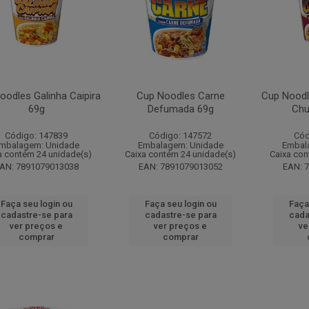
oodles Galinha Caipira
Cup Noodles Carne
Cup Noodl
69g
Defumada 69g
Chu
Código: 147839
Código: 147572
Cód
mbalagem: Unidade
Embalagem: Unidade
Embal
a contém 24 unidade(s)
Caixa contém 24 unidade(s)
Caixa con
AN: 7891079013038
EAN: 7891079013052
EAN: 
Faça seu login ou
Faça seu login ou
Faça
cadastre-se para
cadastre-se para
cada
ver preços e
ver preços e
ve
comprar
comprar