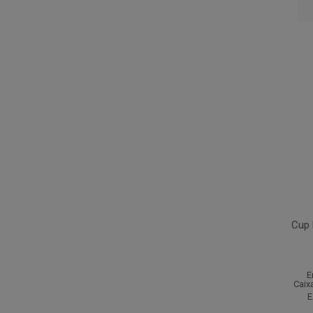
Cup 
E
Caix
E