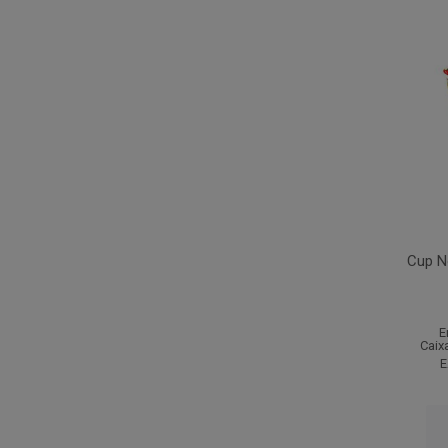
Cup N
E
Caix
E