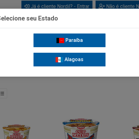
Já é cliente Nordil? - Entrar
Não é cliente N
elecione seu Estado
Paraíba
BEBIDAS
CUIDADOS PESSOAIS
LIMPEZA
FOR
Alagoas