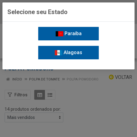
Selecione seu Estado
Baixe já o APP da Nordil
0
Paraíba
Alagoas
POLPA POMODORO
VOLTAR
INÍCIO
POLPA DE TOMATE
POLPA POMODORO
Filtros
14 produtos ordenados por: