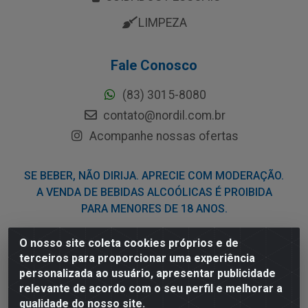
LIMPEZA
Fale Conosco
(83) 3015-8080
contato@nordil.com.br
Acompanhe nossas ofertas
SE BEBER, NÃO DIRIJA. APRECIE COM MODERAÇÃO.
A VENDA DE BEBIDAS ALCOÓLICAS É PROIBIDA
PARA MENORES DE 18 ANOS.
O nosso site coleta cookies próprios e de
Nordil Distribuidora - Avenida Liberdade, 2738, Bloco F -
terceiros para proporcionar uma experiência
Sesi - Bayeux/PB - CEP 58.111-400 - CNPJ
personalizada ao usuário, apresentar publicidade
03.775.813/0001-41
relevante de acordo com o seu perfil e melhorar a
qualidade do nosso site.