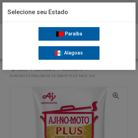
Selecione seu Estado
Baixe já o APP da Nordil
0
Paraíba
Alagoas
VOLTAR
INÍCIO
GLUTAMATO
AJINOMOTO
AJINOMOTO REALÇADOR DE SABOR PLUS SACO 1KG