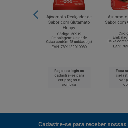
to Realçador de
Ajinomoto Realçador de
Ajinomoto
 Plus Saco 1kg
Sabor com Glutamato
Sabor com G
Floppy
digo: 215742
Códig
Código: 50919
agem: Unidade
Embalag
Embalagem: Unidade
ntém 10 unidade(s)
Caixa conté
Caixa contém 48 unidade(s)
7891132161225
EAN: 78
EAN: 7891132010080
 seu login ou
Faça seu login ou
Faça se
astre-se para
cadastre-se para
cadast
er preços e
ver preços e
ver 
comprar
comprar
co
Cadastre-se para receber nossas 