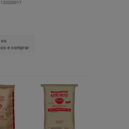
91132020017
 ou
ços e comprar