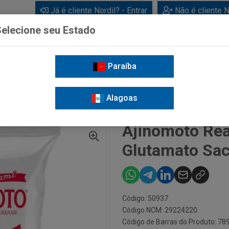
Já é cliente Nordil? - Entrar
Não é cliente N
elecione seu Estado
Paraíba
BEBIDAS
CUIDADOS PESSOAIS
LIMPEZA
FOR
Alagoas
O REALÇADOR DE SABOR COM GLUTAMATO SACO 2KG
Ajinomoto Rea
Glutamato Sa
Código: 50937
Código NCM: 29224220
Código de Barras do Produto: 7