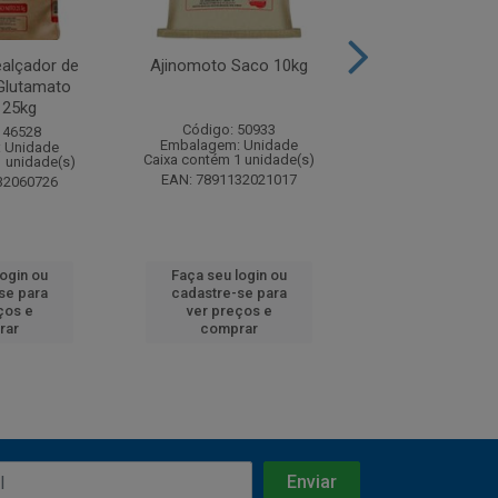
alçador de
Ajinomoto Saco 10kg
Ajinomoto Real
Glutamato
Sabor com Gl
 25kg
Estojo
Código: 50933
146528
Código: 50
Embalagem: Unidade
 Unidade
Embalagem: U
Caixa contém 1 unidade(s)
1 unidade(s)
Caixa contém 24 u
EAN: 7891132021017
32060726
EAN: 7891132
login ou
Faça seu login ou
Faça seu log
se para
cadastre-se para
cadastre-se 
ços e
ver preços e
ver preços
rar
comprar
comprar