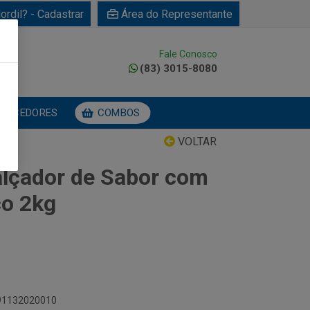
ordil? - Cadastrar
Área do Representante
Fale Conosco
0
(83) 3015-8080
NECEDORES
COMBOS
VOLTAR
lçador de Sabor com
co 2kg
891132020010