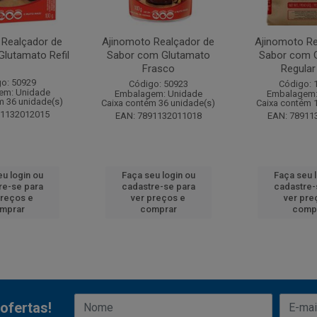
 Realçador de
Ajinomoto Realçador de
Ajinomoto Re
lutamato Refil
Sabor com Glutamato
Sabor com 
Frasco
Regular
o: 50929
Código: 50923
Código: 
em: Unidade
Embalagem: Unidade
Embalagem:
m 36 unidade(s)
Caixa contém 36 unidade(s)
Caixa contém 
91132012015
EAN: 7891132011018
EAN: 78911
u login ou
Faça seu login ou
Faça seu 
re-se para
cadastre-se para
cadastre-
preços e
ver preços e
ver pre
mprar
comprar
comp
ofertas!