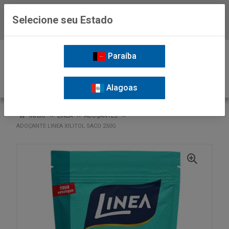
Selecione seu Estado
Baixe já o APP da Nordil
0
Paraíba
Alagoas
VOLTAR
INÍCIO
LINEA
ADOÇANTES
ADOÇANTE LINEA XILITOL SACO 250G