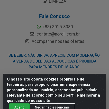
LIMPEZA
Fale Conosco
(83) 3015-8080
contato@nordil.com.br
Acompanhe nossas ofertas
SE BEBER, NÃO DIRIJA. APRECIE COM MODERAÇÃO.
A VENDA DE BEBIDAS ALCOÓLICAS É PROIBIDA
PARA MENORES DE 18 ANOS.
O nosso site coleta cookies próprios e de
Nordil Distribuidora - Avenida Liberdade, 2738, Bloco F -
terceiros para proporcionar uma experiência
Sesi - Bayeux/PB - CEP 58.111-400 - CNPJ
personalizada ao usuário, apresentar publicidade
03.775.813/0001-41
relevante de acordo com o seu perfil e melhorar a
qualidade do nosso site.
Aceito
Negar não essenciais