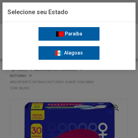
Selecione seu Estado
Baixe já o APP da Nordil
0
Paraíba
Alagoas
VOLTAR
INÍCIO
ABSORVENTES FEMININOS
NOTURNO
ABSORVENTE INTIMUS NOTURNO SUAVE COM ABAS
COM 30UND