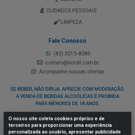
CUIDADOS PESSOAIS
LIMPEZA
Fale Conosco
(83) 3015-8080
contato@nordil.com.br
Acompanhe nossas ofertas
SE BEBER, NÃO DIRIJA. APRECIE COM MODERAÇÃO.
A VENDA DE BEBIDAS ALCOÓLICAS É PROIBIDA
PARA MENORES DE 18 ANOS.
O nosso site coleta cookies próprios e de
Nordil Distribuidora - Avenida Liberdade, 2738, Bloco F -
terceiros para proporcionar uma experiência
Sesi - Bayeux/PB - CEP 58.111-400 - CNPJ
personalizada ao usuário, apresentar publicidade