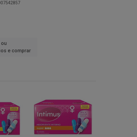
6007542857
 ou
ços e comprar