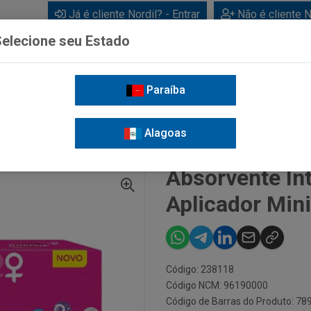
Já é cliente Nordil? - Entrar
Não é cliente N
elecione seu Estado
Paraíba
BEBIDAS
CUIDADOS PESSOAIS
LIMPEZA
FOR
Alagoas
 INTERNO
ABSORVENTE INTIMUS INTERNO COM APLICADOR MINI COM 16 UNDS
Absorvente In
Aplicador Min
Código: 238118
Código NCM: 96190000
Código de Barras do Produto: 7