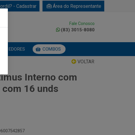
ordil? - Cadastrar
Área do Representante
Fale Conosco
0
(83) 3015-8080
NECEDORES
COMBOS
VOLTAR
timus Interno com
i com 16 unds
896007542857