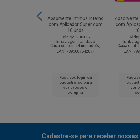
e Intimus Interno
Absorvente Intimus Interno
Absorvente 
i com 8 und
com Aplicador Super com
com Aplica
16 unds
16
digo: 51024
Código: 238116
Códig
agem: Unidade
Embalagem: Unidade
Embalag
ntém 24 unidade(s)
Caixa contém 24 unidade(s)
Caixa conté
7896007541850
EAN: 7896007542871
EAN: 78
 seu login ou
Faça seu login ou
Faça se
astre-se para
cadastre-se para
cadast
er preços e
ver preços e
ver 
comprar
comprar
co
Cadastre-se para receber nossas 