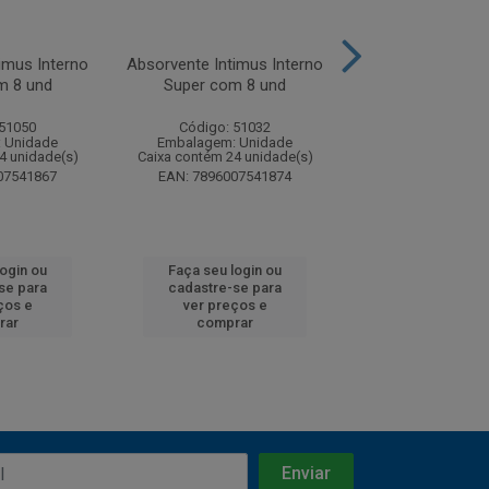
imus Interno
Absorvente Intimus Interno
Absorvente Intim
m 8 und
Super com 8 und
Mini com 8
 51050
Código: 51032
Código: 51
 Unidade
Embalagem: Unidade
Embalagem: U
4 unidade(s)
Caixa contém 24 unidade(s)
Caixa contém 24 u
07541867
EAN: 7896007541874
EAN: 7896007
login ou
Faça seu login ou
Faça seu log
se para
cadastre-se para
cadastre-se 
ços e
ver preços e
ver preços
rar
comprar
comprar