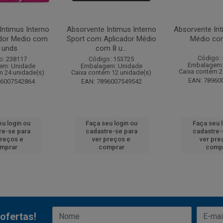
Intimus Interno
Absorvente Intimus Interno
Absorvente Int
dor Medio com
Sport com Aplicador Médio
Médio co
 unds
com 8 u...
Código:
o: 238117
Código: 153725
Embalagem:
em: Unidade
Embalagem: Unidade
Caixa contém 2
m 24 unidade(s)
Caixa contém 12 unidade(s)
EAN: 78960
96007542864
EAN: 7896007549542
u login ou
Faça seu login ou
Faça seu 
re-se para
cadastre-se para
cadastre-
preços e
ver preços e
ver pre
mprar
comprar
comp
ofertas!