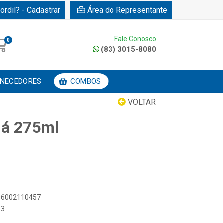
ordil? - Cadastrar
Área do Representante
Fale Conosco
0
(83) 3015-8080
NECEDORES
COMBOS
VOLTAR
já 275ml
896002110457
13