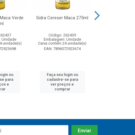
 Maca Verde
Sidra Cereser Maca 275ml
Sidra Cereser M
ml
sem Alcool 
262437
Código: 262439
Código: 26
 Unidade
Embalagem: Unidade
Embalagem: U
4 unidade(s)
Caixa contém 24 unidade(s)
Caixa contém 24 u
72923698
EAN: 7896072923674
EAN: 7896072
login ou
Faça seu login ou
Faça seu log
se para
cadastre-se para
cadastre-se
ços e
ver preços e
ver preços
rar
comprar
compra