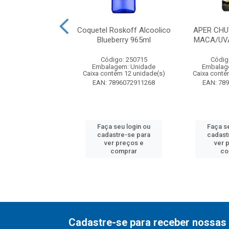
 Ice Limão 275ml
Coquetel Roskoff Alcoolico
APER CHU
Blueberry 965ml
MACA/UV
digo: 250774
Código: 250715
Códig
agem: Unidade
Embalagem: Unidade
Embalag
ntém 24 unidade(s)
Caixa contém 12 unidade(s)
Caixa conté
7896072923179
EAN: 7896072911268
EAN: 78
 seu login ou
Faça seu login ou
Faça s
astre-se para
cadastre-se para
cadast
er preços e
ver preços e
ver 
comprar
comprar
co
Cadastre-se para receber nossas 