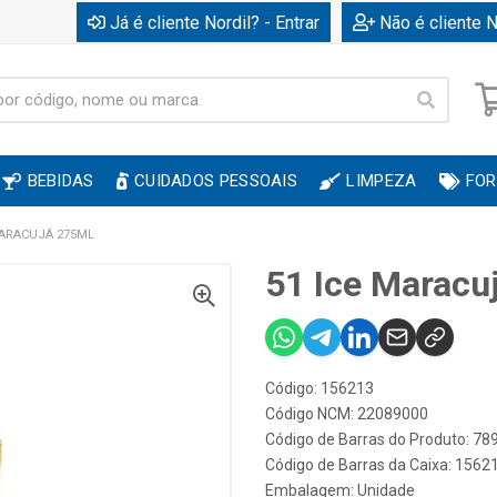
Já é cliente Nordil? - Entrar
Não é cliente N
BEBIDAS
CUIDADOS PESSOAIS
LIMPEZA
FOR
MARACUJÁ 275ML
51 Ice Maracu
Código: 156213
Código NCM: 22089000
Código de Barras do Produto: 7
Código de Barras da Caixa: 1562
Embalagem: Unidade