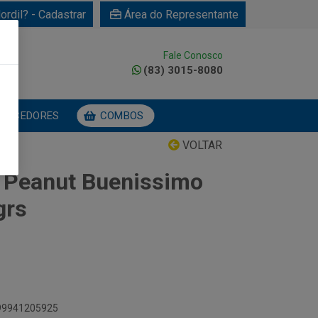
ordil? - Cadastrar
Área do Representante
Fale Conosco
0
(83) 3015-8080
NECEDORES
COMBOS
VOLTAR
 Peanut Buenissimo
grs
899941205925