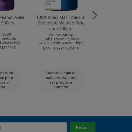
Peanut Avela
100% Whey Max Titanium
100% Whey Max 
 900grs
Chocolate Maltado Pote
Pistache com C
com 900grs
Branco Pote 
246739
Código: 246743
Código: 24
 Unidade
Embalagem: Unidade
Embalagem: U
4 unidade(s)
Caixa contém 4 unidade(s)
Caixa contém 4 u
41205918
EAN: 7899941206519
EAN: 7899941
login ou
Faça seu login ou
Faça seu log
se para
cadastre-se para
cadastre-se
ços e
ver preços e
ver preços
rar
comprar
compra