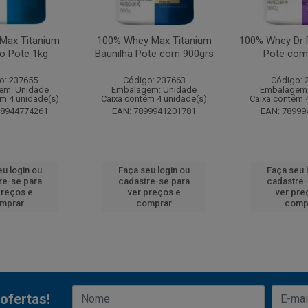
Max Titanium
100% Whey Max Titanium
100% Whey Dr 
o Pote 1kg
Baunilha Pote com 900grs
Pote com
o: 237655
Código: 237663
Código: 
em: Unidade
Embalagem: Unidade
Embalagem:
ém 4 unidade(s)
Caixa contém 4 unidade(s)
Caixa contém 
98944774261
EAN: 7899941201781
EAN: 78999
eu login ou
Faça seu login ou
Faça seu 
re-se para
cadastre-se para
cadastre-
preços e
ver preços e
ver pre
mprar
comprar
comp
ofertas!