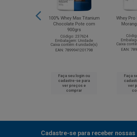
Whey Mousse de
100% Whey Max Titanium
Whey Pro 
30g - Display com
Chocolate Pote com
Morang
10 und
900grs
Códig
digo: 275407
Código: 237624
Embalag
agem: Unidade
Embalagem: Unidade
Caixa cont
ntém 60 unidade(s)
Caixa contém 4 unidade(s)
EAN: 78
7898755180725
EAN: 7899941201798
 seu login ou
Faça seu login ou
Faça s
astre-se para
cadastre-se para
cadast
er preços e
ver preços e
ver 
comprar
comprar
co
Cadastre-se para receber nossas 