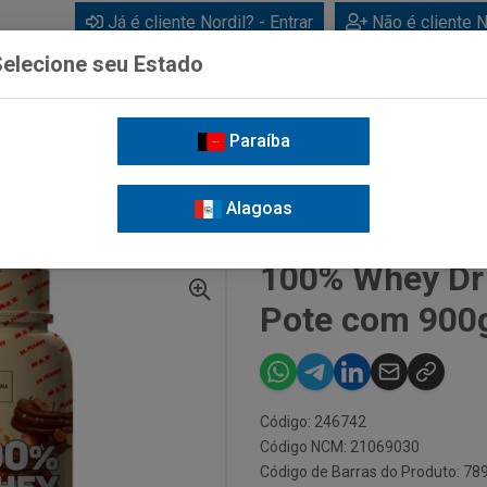
Já é cliente Nordil? - Entrar
Não é cliente N
elecione seu Estado
Paraíba
BEBIDAS
CUIDADOS PESSOAIS
LIMPEZA
FOR
Alagoas
0% WHEY DR PEANUT BUENISSIMO POTE COM 900GRS
100% Whey Dr
Pote com 900
Código: 246742
Código NCM: 21069030
Código de Barras do Produto: 7