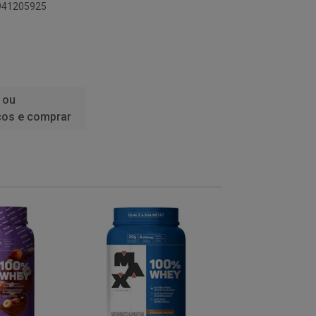
9941205925
 ou
ços e comprar