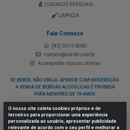
CUIDADOS PESSOAIS
LIMPEZA
Fale Conosco
(83) 3015-8080
contato@nordil.com.br
Acompanhe nossas ofertas
SE BEBER, NÃO DIRIJA. APRECIE COM MODERAÇÃO.
A VENDA DE BEBIDAS ALCOÓLICAS É PROIBIDA
PARA MENORES DE 18 ANOS.
O nosso site coleta cookies próprios e de
Nordil Distribuidora - Avenida Liberdade, 2738, Bloco F -
terceiros para proporcionar uma experiência
Sesi - Bayeux/PB - CEP 58.111-400 - CNPJ
personalizada ao usuário, apresentar publicidade
03.775.813/0001-41
relevante de acordo com o seu perfil e melhorar a