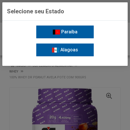
Selecione seu Estado
Baixe já o APP da Nordil
0
Paraíba
Alagoas
VOLTAR
INÍCIO
SUPLEMENTO ALIMENTAR
WHEY
100% WHEY DR PEANUT AVELA POTE COM 900GRS