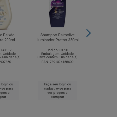
te Paixão
Shampoo Palmolive
Creme Dent
ora 200ml
Iluminador Pretos 350ml
Luminous W
Correc
 141117
Código: 53781
Código:
: Unidade
Embalagem: Unidade
Embalagem
24 unidade(s)
Caixa contém 6 unidade(s)
Caixa contém 
8907850
EAN: 7891024158609
EAN: 7509
 login ou
Faça seu login ou
Faça seu 
-se para
cadastre-se para
cadastre
eços e
ver preços e
ver pr
prar
comprar
comp