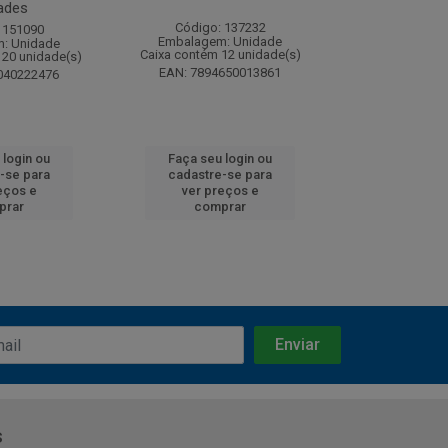
ades
Código: 137232
Código:
 151090
Embalagem: Unidade
Embalagem
: Unidade
Caixa contém 12 unidade(s)
Caixa contém 
120 unidade(s)
EAN: 7894650013861
EAN: 7891
040222476
 login ou
Faça seu login ou
Faça seu 
-se para
cadastre-se para
cadastre
eços e
ver preços e
ver pr
prar
comprar
comp
s