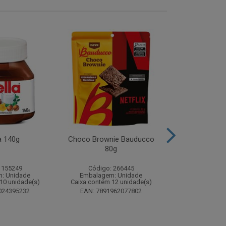
a 140g
Choco Brownie Bauducco
Complemento
80g
Sustagen K
Chocolate S
 155249
Código: 266445
Código:
: Unidade
Embalagem: Unidade
Embalagem
10 unidade(s)
Caixa contém 12 unidade(s)
Caixa contém 
024395232
EAN: 7891962077802
EAN: 7898