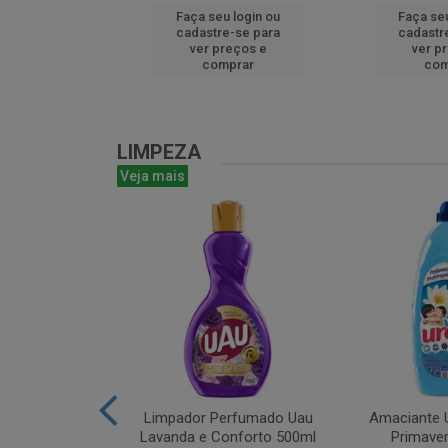
u login ou
Faça seu login ou
Faça seu
e-se para
cadastre-se para
cadastr
reços e
ver preços e
ver p
mprar
comprar
com
LIMPEZA
Veja mais
m Bruto 1L
Limpador Perfumado Uau
Amaciante U
Lavanda e Conforto 500ml
Primaver