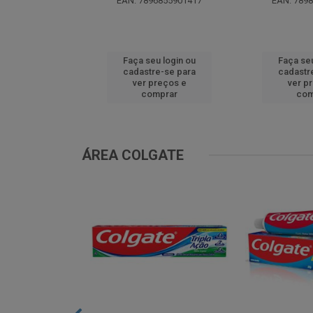
0299629536
EAN: 7896855901417
EAN: 789
u login ou
Faça seu login ou
Faça seu
e-se para
cadastre-se para
cadastr
reços e
ver preços e
ver p
mprar
comprar
com
ÁREA COLGATE