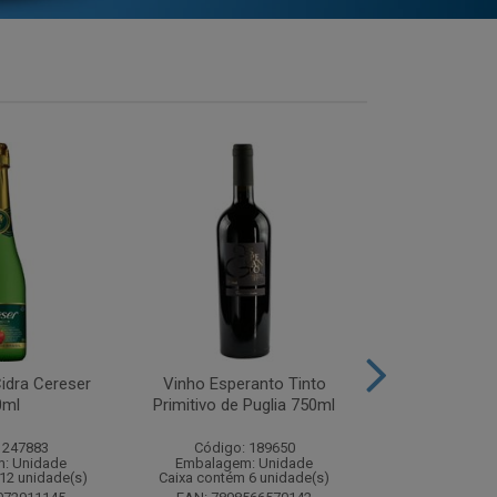
idra Cereser
Vinho Esperanto Tinto
Whisky Ballan
0ml
Primitivo de Puglia 750ml
750
 247883
Código: 189650
Código:
: Unidade
Embalagem: Unidade
Embalagem
12 unidade(s)
Caixa contém 6 unidade(s)
Caixa contém 