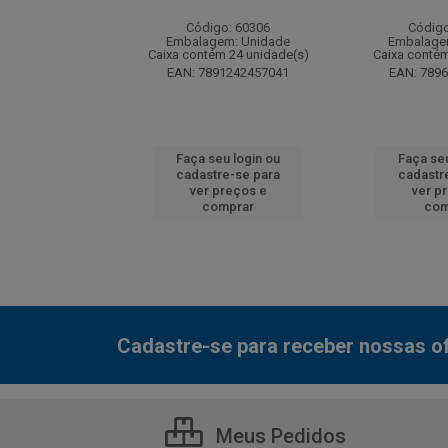
: 130077
Código: 60306
Código
m: Unidade
Embalagem: Unidade
Embalage
 12 unidade(s)
Caixa contém 24 unidade(s)
Caixa contém
7000800548
EAN: 7891242457041
EAN: 789
u login ou
Faça seu login ou
Faça seu
e-se para
cadastre-se para
cadastr
reços e
ver preços e
ver p
mprar
comprar
com
Cadastre-se para receber nossas of
Meus Pedidos