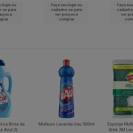
 login ou
Faça seu login ou
Faça seu
e-se para
cadastre-se para
cadastre
reços e
ver preços e
ver pr
prar
comprar
com
rca Brisa da
Multiuso Lavanda Uau 500ml
Esponja Mult
a Azul 2L
Brite 3M Le