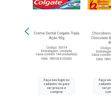
k Odorizador
Creme Dental Colgate Tripla
Chocobiscu
iquido Lavanda
Ação 90g
Chocolate B
y 60ml
8
Código: 53574
: 261880
Código
Embalagem: Unidade
m: Unidade
Embalage
Caixa contém 144 unidade(s)
 24 unidade(s)
Caixa contém
EAN: 7891024132005
4650015773
EAN: 789
u login ou
Faça seu login ou
Faça seu
e-se para
cadastre-se para
cadastr
reços e
ver preços e
ver p
mprar
comprar
com