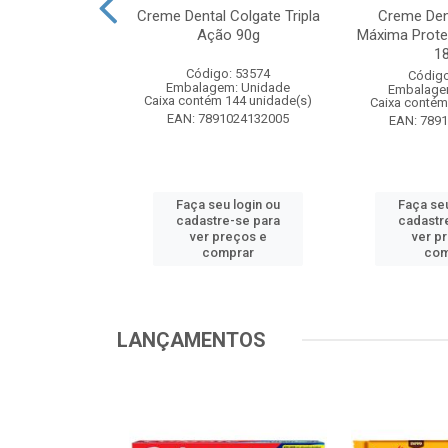
te Pinho Sol
Creme Dental Colgate Tripla
Creme Den
inal 1L
Ação 90g
Máxima Prote
1
o: 53883
Código: 53574
Código
m: Unidade
Embalagem: Unidade
Embalage
 12 unidade(s)
Caixa contém 144 unidade(s)
Caixa contém
1024194607
EAN: 7891024132005
EAN: 789
u login ou
Faça seu login ou
Faça seu
e-se para
cadastre-se para
cadastr
reços e
ver preços e
ver p
mprar
comprar
com
LANÇAMENTOS