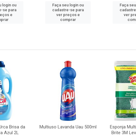
 login ou
Faça seu login ou
Faça seu
e-se para
cadastre-se para
cadastre
reços e
ver preços e
ver pr
prar
comprar
com
rca Brisa da
Multiuso Lavanda Uau 500ml
Esponja Mult
a Azul 2L
Brite 3M Le