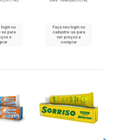
072911145
EAN: 7898566570142
EAN: 5000
 login ou
Faça seu login ou
Faça seu 
-se para
cadastre-se para
cadastre
eços e
ver preços e
ver pr
prar
comprar
comp