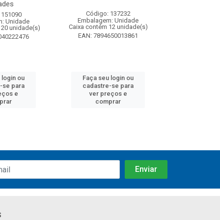
ades
Código: 137232
Código:
 151090
Embalagem: Unidade
Embalagem
: Unidade
Caixa contém 12 unidade(s)
Caixa contém 
120 unidade(s)
EAN: 7894650013861
EAN: 7891
040222476
 login ou
Faça seu login ou
Faça seu 
-se para
cadastre-se para
cadastre
eços e
ver preços e
ver pr
prar
comprar
comp
s