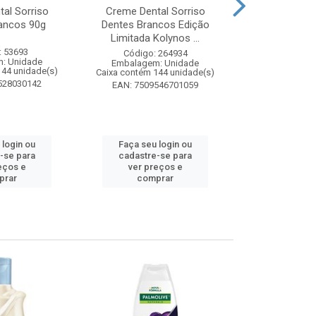
al Sorriso
Creme Dental Sorriso
Sabonete Ba
ancos 90g
Dentes Brancos Edição
Limpeza Profu
Limitada Kolynos ...
85
: 53693
Código: 264934
Código:
: Unidade
Embalagem: Unidade
Embalagem
144 unidade(s)
Caixa contém 144 unidade(s)
Caixa contém 
528030142
EAN: 7509546701059
EAN: 7891
 login ou
Faça seu login ou
Faça seu 
-se para
cadastre-se para
cadastre
eços e
ver preços e
ver pr
prar
comprar
comp