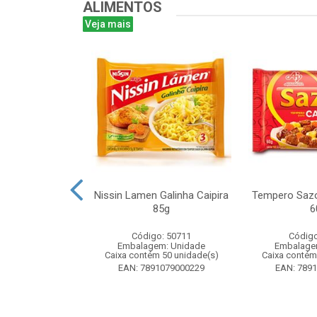
ALIMENTOS
Veja mais
ta 16g - Atado
Nissin Lamen Galinha Caipira
Tempero Sazo
 unidades
85g
6
o: 51499
Código: 50711
Código
m: Unidade
Embalagem: Unidade
Embalage
 24 unidade(s)
Caixa contém 50 unidade(s)
Caixa contém
8024393184
EAN: 7891079000229
EAN: 789