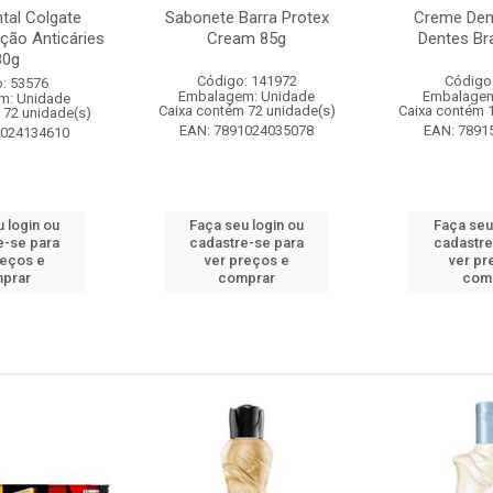
tal Colgate
Sabonete Barra Protex
Creme Dent
ção Anticáries
Cream 85g
Dentes Br
80g
Código: 141972
Código
: 53576
Embalagem: Unidade
Embalagem
m: Unidade
Caixa contém 72 unidade(s)
Caixa contém 
 72 unidade(s)
EAN: 7891024035078
EAN: 7891
1024134610
 login ou
Faça seu login ou
Faça seu
e-se para
cadastre-se para
cadastre
reços e
ver preços e
ver pr
prar
comprar
com