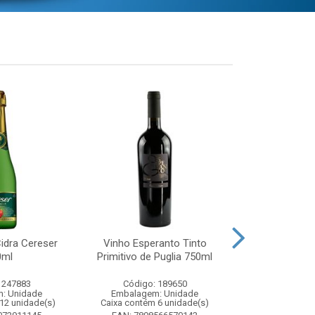
idra Cereser
Vinho Esperanto Tinto
Whisky Ballan
0ml
Primitivo de Puglia 750ml
750
 247883
Código: 189650
Código:
: Unidade
Embalagem: Unidade
Embalagem
12 unidade(s)
Caixa contém 6 unidade(s)
Caixa contém 