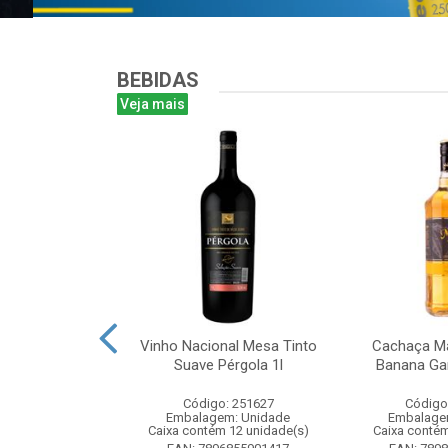
BEBIDAS
Veja mais
antines Finest
Vinho Nacional Mesa Tinto
Cachaça Ma
ohn 750ml
Suave Pérgola 1l
Banana Gar
: 265567
Código: 251627
Código
m: Unidade
Embalagem: Unidade
Embalage
m 6 unidade(s)
Caixa contém 12 unidade(s)
Caixa contém