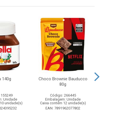
a 140g
Choco Brownie Bauducco
Complemento
80g
Sustagen K
Chocolate S
 155249
Código: 266445
Código:
: Unidade
Embalagem: Unidade
Embalagem
10 unidade(s)
Caixa contém 12 unidade(s)
Caixa contém 
024395232
EAN: 7891962077802
EAN: 7898