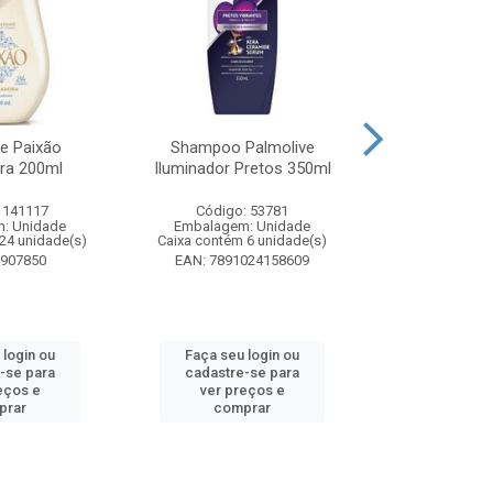
te Paixão
Shampoo Palmolive
Creme Dent
ora 200ml
Iluminador Pretos 350ml
Luminous W
Correc
 141117
Código: 53781
Código:
: Unidade
Embalagem: Unidade
Embalagem
24 unidade(s)
Caixa contém 6 unidade(s)
Caixa contém 
8907850
EAN: 7891024158609
EAN: 7509
 login ou
Faça seu login ou
Faça seu 
-se para
cadastre-se para
cadastre
eços e
ver preços e
ver pr
prar
comprar
comp