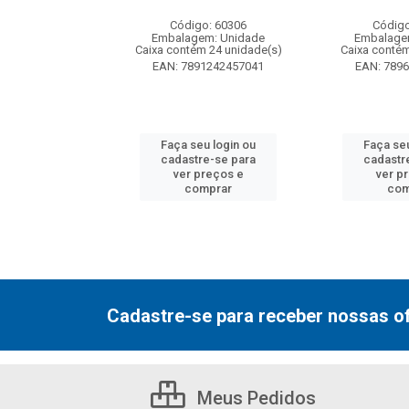
: 130077
Código: 60306
Código
m: Unidade
Embalagem: Unidade
Embalage
 12 unidade(s)
Caixa contém 24 unidade(s)
Caixa contém
7000800548
EAN: 7891242457041
EAN: 789
u login ou
Faça seu login ou
Faça seu
e-se para
cadastre-se para
cadastr
reços e
ver preços e
ver p
mprar
comprar
com
Cadastre-se para receber nossas of
Meus Pedidos