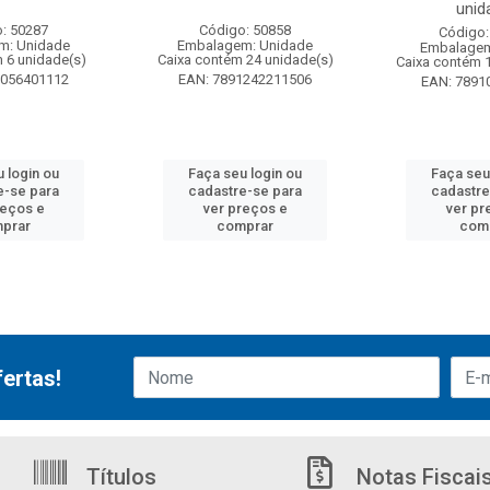
unid
: 50287
Código: 50858
Código:
m: Unidade
Embalagem: Unidade
Embalagem
 6 unidade(s)
Caixa contém 24 unidade(s)
Caixa contém 
6056401112
EAN: 7891242211506
EAN: 7891
 login ou
Faça seu login ou
Faça seu
e-se para
cadastre-se para
cadastre
reços e
ver preços e
ver pr
prar
comprar
com
ertas!
Títulos
Notas Fiscai