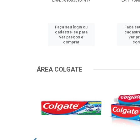
0299629536
EAN: 7896855901417
EAN: 789
u login ou
Faça seu login ou
Faça seu
e-se para
cadastre-se para
cadastr
reços e
ver preços e
ver p
mprar
comprar
com
ÁREA COLGATE