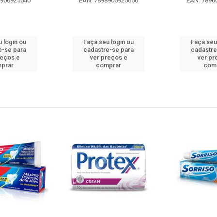
8906925540
EAN: 7898906925656
EAN: 7896
 login ou
Faça seu login ou
Faça seu
e-se para
cadastre-se para
cadastre
reços e
ver preços e
ver pr
prar
comprar
com