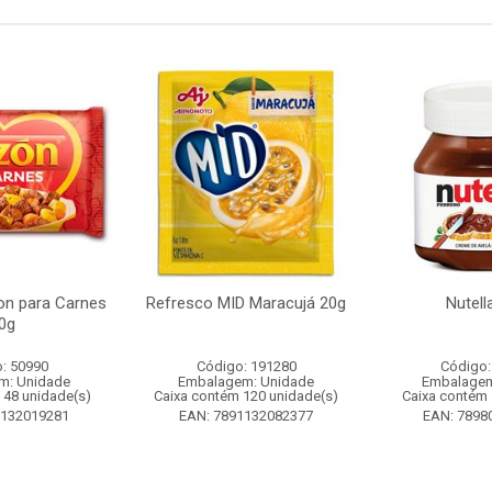
n para Carnes
Refresco MID Maracujá 20g
Nutell
0g
: 50990
Código: 191280
Código:
m: Unidade
Embalagem: Unidade
Embalagem
 48 unidade(s)
Caixa contém 120 unidade(s)
Caixa contém 
1132019281
EAN: 7891132082377
EAN: 7898