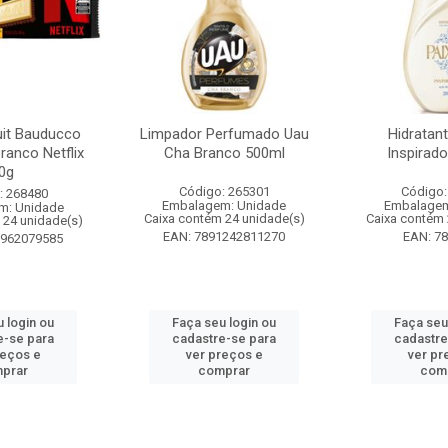
it Bauducco
Limpador Perfumado Uau
Hidratan
ranco Netflix
Cha Branco 500ml
Inspirad
0g
Código: 265301
Código:
: 268480
Embalagem: Unidade
Embalagem
m: Unidade
Caixa contém 24 unidade(s)
Caixa contém 
 24 unidade(s)
EAN: 7891242811270
EAN: 7
1962079585
 login ou
Faça seu login ou
Faça seu
e-se para
cadastre-se para
cadastre
reços e
ver preços e
ver pr
prar
comprar
com