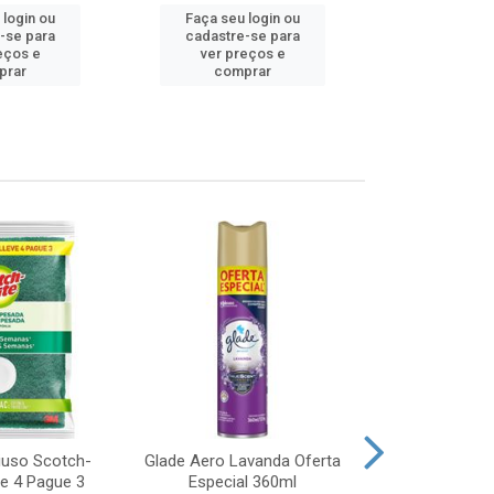
 login ou
Faça seu login ou
Faça seu 
-se para
cadastre-se para
cadastre
eços e
ver preços e
ver pr
prar
comprar
comp
iuso Scotch-
Glade Aero Lavanda Oferta
Desinfetant
ve 4 Pague 3
Especial 360ml
Origina