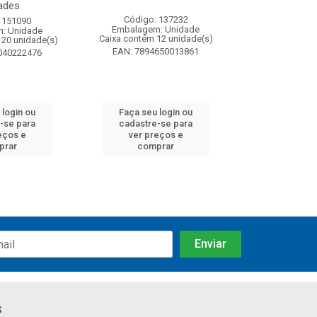
ades
Código: 137232
Código:
 151090
Embalagem: Unidade
Embalagem
: Unidade
Caixa contém 12 unidade(s)
Caixa contém 
120 unidade(s)
EAN: 7894650013861
EAN: 7891
040222476
 login ou
Faça seu login ou
Faça seu 
-se para
cadastre-se para
cadastre
eços e
ver preços e
ver pr
prar
comprar
comp
s