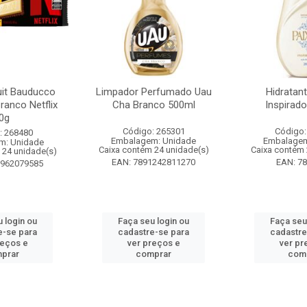
it Bauducco
Limpador Perfumado Uau
Hidratan
ranco Netflix
Cha Branco 500ml
Inspirad
0g
Código: 265301
Código:
: 268480
Embalagem: Unidade
Embalagem
m: Unidade
Caixa contém 24 unidade(s)
Caixa contém 
 24 unidade(s)
EAN: 7891242811270
EAN: 7
1962079585
 login ou
Faça seu login ou
Faça seu
e-se para
cadastre-se para
cadastre
reços e
ver preços e
ver pr
prar
comprar
com