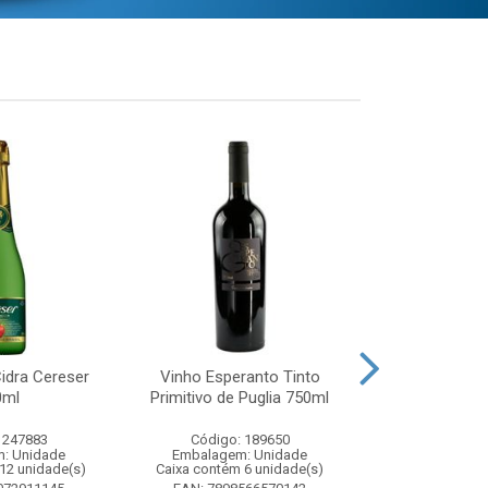
idra Cereser
Vinho Esperanto Tinto
Whisky Ballan
0ml
Primitivo de Puglia 750ml
750
 247883
Código: 189650
Código:
: Unidade
Embalagem: Unidade
Embalagem
12 unidade(s)
Caixa contém 6 unidade(s)
Caixa contém 