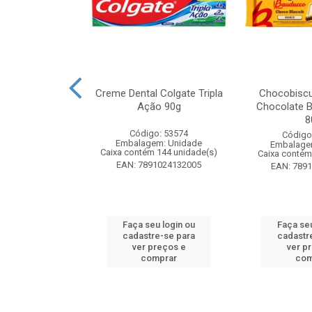
k Odorizador
Creme Dental Colgate Tripla
Chocobiscu
iquido Lavanda
Ação 90g
Chocolate B
y 60ml
8
Código: 53574
: 261880
Código
Embalagem: Unidade
m: Unidade
Embalage
Caixa contém 144 unidade(s)
 24 unidade(s)
Caixa contém
EAN: 7891024132005
4650015773
EAN: 789
u login ou
Faça seu login ou
Faça seu
e-se para
cadastre-se para
cadastr
reços e
ver preços e
ver p
mprar
comprar
com