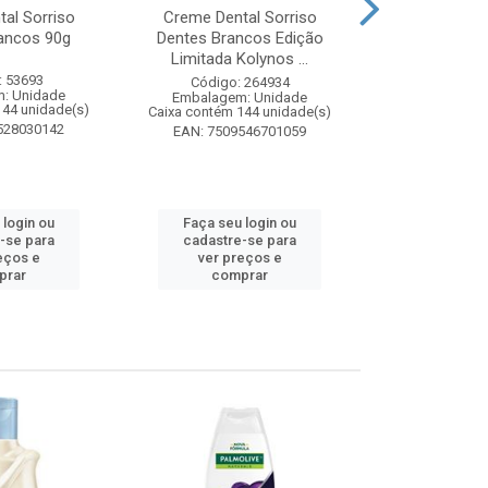
al Sorriso
Creme Dental Sorriso
Sabonete Ba
ancos 90g
Dentes Brancos Edição
Limpeza Profu
Limitada Kolynos ...
85
: 53693
Código: 264934
Código:
: Unidade
Embalagem: Unidade
Embalagem
144 unidade(s)
Caixa contém 144 unidade(s)
Caixa contém 
528030142
EAN: 7509546701059
EAN: 7891
 login ou
Faça seu login ou
Faça seu 
-se para
cadastre-se para
cadastre
eços e
ver preços e
ver pr
prar
comprar
comp