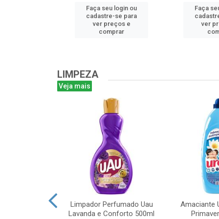
u login ou
Faça seu login ou
Faça seu
e-se para
cadastre-se para
cadastr
reços e
ver preços e
ver p
mprar
comprar
com
LIMPEZA
Veja mais
m Bruto 1L
Limpador Perfumado Uau
Amaciante U
Lavanda e Conforto 500ml
Primaver