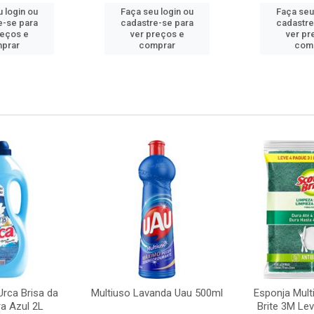
 login ou
Faça seu login ou
Faça seu
e-se para
cadastre-se para
cadastre
reços e
ver preços e
ver pr
prar
comprar
com
rca Brisa da
Multiuso Lavanda Uau 500ml
Esponja Mult
a Azul 2L
Brite 3M Le