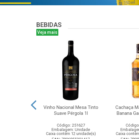
BEBIDAS
Veja mais
te Chandon
Vinho Nacional Mesa Tinto
Cachaça Ma
 Ice 750 com
Suave Pérgola 1l
Banana Gar
tucho
Código: 251627
Código
: 268825
Embalagem: Unidade
Embalage
m: Unidade
Caixa contém 12 unidade(s)
Caixa contém
m 6 unidade(s)