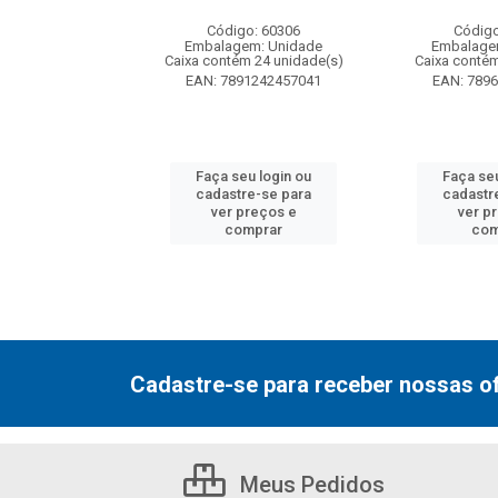
: 130077
Código: 60306
Código
m: Unidade
Embalagem: Unidade
Embalage
 12 unidade(s)
Caixa contém 24 unidade(s)
Caixa contém
7000800548
EAN: 7891242457041
EAN: 789
u login ou
Faça seu login ou
Faça seu
e-se para
cadastre-se para
cadastr
reços e
ver preços e
ver p
mprar
comprar
com
Cadastre-se para receber nossas of
Meus Pedidos