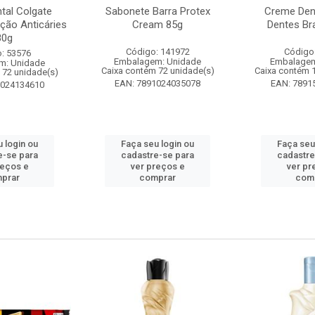
tal Colgate
Sabonete Barra Protex
Creme Dent
ção Anticáries
Cream 85g
Dentes Br
80g
Código: 141972
Código
: 53576
Embalagem: Unidade
Embalagem
m: Unidade
Caixa contém 72 unidade(s)
Caixa contém 
 72 unidade(s)
EAN: 7891024035078
EAN: 7891
1024134610
 login ou
Faça seu login ou
Faça seu
e-se para
cadastre-se para
cadastre
reços e
ver preços e
ver pr
prar
comprar
com