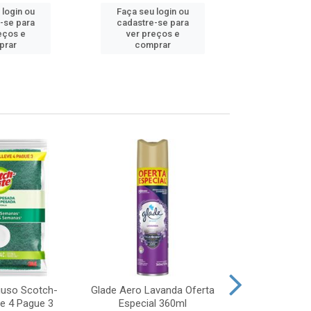
 login ou
Faça seu login ou
Faça seu 
-se para
cadastre-se para
cadastre
eços e
ver preços e
ver pr
prar
comprar
comp
iuso Scotch-
Glade Aero Lavanda Oferta
Desinfetant
ve 4 Pague 3
Especial 360ml
Origina