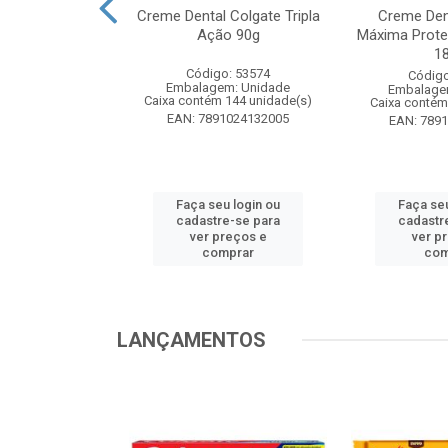
te Pinho Sol
Creme Dental Colgate Tripla
Creme Den
inal 1L
Ação 90g
Máxima Prote
1
o: 53883
Código: 53574
Código
m: Unidade
Embalagem: Unidade
Embalage
 12 unidade(s)
Caixa contém 144 unidade(s)
Caixa contém
1024194607
EAN: 7891024132005
EAN: 789
u login ou
Faça seu login ou
Faça seu
e-se para
cadastre-se para
cadastr
reços e
ver preços e
ver p
mprar
comprar
com
LANÇAMENTOS