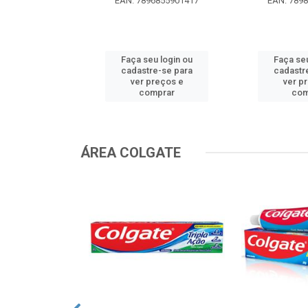
EAN: 7896855901417
EAN: 789
u login ou
Faça seu login ou
Faça seu
e-se para
cadastre-se para
cadastr
reços e
ver preços e
ver p
mprar
comprar
com
ÁREA COLGATE