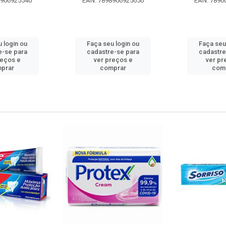
8906925540
EAN: 7898906925656
EAN: 7896
 login ou
Faça seu login ou
Faça seu
e-se para
cadastre-se para
cadastre
reços e
ver preços e
ver pr
prar
comprar
com