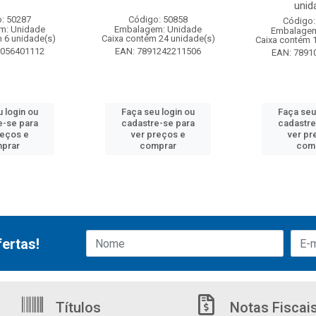
unid
: 50287
Código: 50858
Código:
m: Unidade
Embalagem: Unidade
Embalagem
 6 unidade(s)
Caixa contém 24 unidade(s)
Caixa contém 
6056401112
EAN: 7891242211506
EAN: 7891
 login ou
Faça seu login ou
Faça seu
e-se para
cadastre-se para
cadastre
reços e
ver preços e
ver pr
prar
comprar
com
ertas!
Títulos
Notas Fiscai