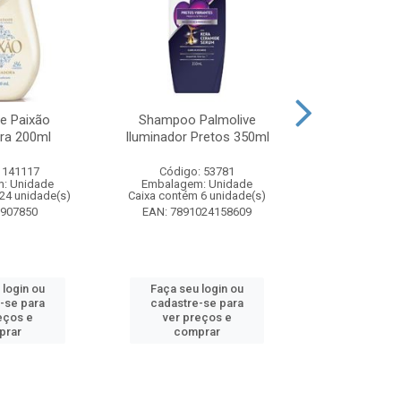
te Paixão
Shampoo Palmolive
Creme Dent
ora 200ml
Iluminador Pretos 350ml
Luminous W
Correc
 141117
Código: 53781
Código:
: Unidade
Embalagem: Unidade
Embalagem
24 unidade(s)
Caixa contém 6 unidade(s)
Caixa contém 
8907850
EAN: 7891024158609
EAN: 7509
 login ou
Faça seu login ou
Faça seu 
-se para
cadastre-se para
cadastre
eços e
ver preços e
ver pr
prar
comprar
comp