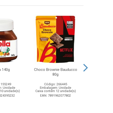
a 140g
Choco Brownie Bauducco
Complemento
80g
Sustagen K
Chocolate S
 155249
Código: 266445
Código:
: Unidade
Embalagem: Unidade
Embalagem
10 unidade(s)
Caixa contém 12 unidade(s)
Caixa contém 
024395232
EAN: 7891962077802
EAN: 7898