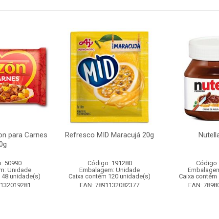
n para Carnes
Refresco MID Maracujá 20g
Nutell
0g
: 50990
Código: 191280
Código:
m: Unidade
Embalagem: Unidade
Embalagem
 48 unidade(s)
Caixa contém 120 unidade(s)
Caixa contém 
1132019281
EAN: 7891132082377
EAN: 7898