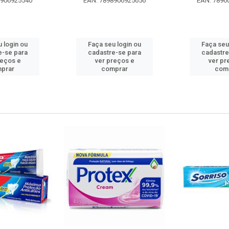
8906925540
EAN: 7898906925656
EAN: 7896
 login ou
Faça seu login ou
Faça seu
e-se para
cadastre-se para
cadastre
reços e
ver preços e
ver pr
prar
comprar
com