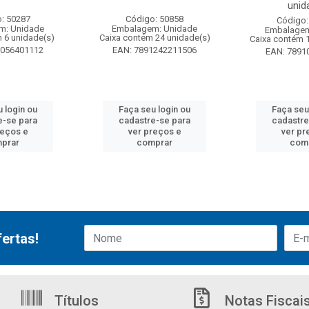
unid
: 50287
Código: 50858
Código:
m: Unidade
Embalagem: Unidade
Embalagem
 6 unidade(s)
Caixa contém 24 unidade(s)
Caixa contém 
6056401112
EAN: 7891242211506
EAN: 7891
 login ou
Faça seu login ou
Faça seu
e-se para
cadastre-se para
cadastre
reços e
ver preços e
ver pr
prar
comprar
com
ertas!
Títulos
Notas Fiscai