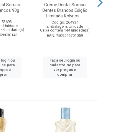
al Sorriso
Creme Dental Sorriso
Sabonete Ba
ancos 90g
Dentes Brancos Edição
Limpeza Profu
Limitada Kolynos ...
85
: 53693
Código: 264934
Código:
: Unidade
Embalagem: Unidade
Embalagem
144 unidade(s)
Caixa contém 144 unidade(s)
Caixa contém 
528030142
EAN: 7509546701059
EAN: 7891
 login ou
Faça seu login ou
Faça seu 
-se para
cadastre-se para
cadastre
eços e
ver preços e
ver pr
prar
comprar
comp