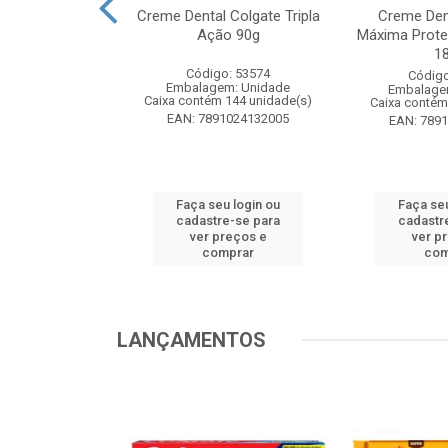
te Pinho Sol
Creme Dental Colgate Tripla
Creme Den
inal 1L
Ação 90g
Máxima Prote
1
o: 53883
Código: 53574
Código
m: Unidade
Embalagem: Unidade
Embalage
 12 unidade(s)
Caixa contém 144 unidade(s)
Caixa contém
1024194607
EAN: 7891024132005
EAN: 789
u login ou
Faça seu login ou
Faça seu
e-se para
cadastre-se para
cadastr
reços e
ver preços e
ver p
mprar
comprar
com
LANÇAMENTOS