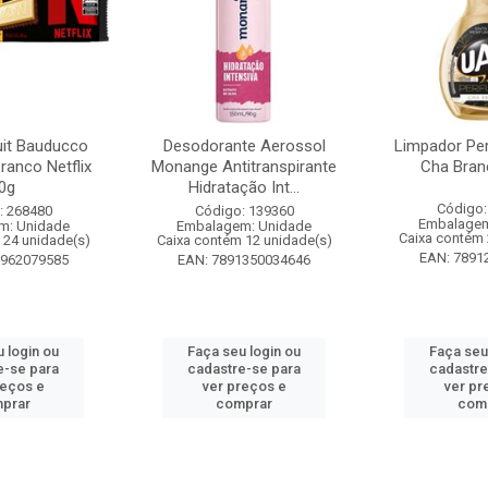
it Bauducco
Desodorante Aerossol
Limpador Pe
ranco Netflix
Monange Antitranspirante
Cha Bran
0g
Hidratação Int...
Código:
: 268480
Código: 139360
Embalagem
m: Unidade
Embalagem: Unidade
Caixa contém 
 24 unidade(s)
Caixa contém 12 unidade(s)
EAN: 7891
1962079585
EAN: 7891350034646
 login ou
Faça seu login ou
Faça seu
e-se para
cadastre-se para
cadastre
reços e
ver preços e
ver pr
prar
comprar
com