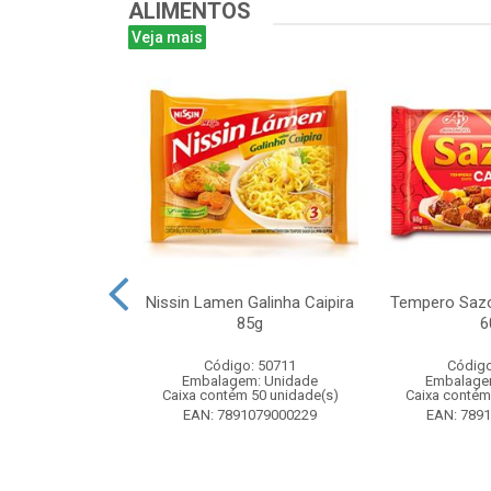
ALIMENTOS
Veja mais
ta 16g - Atado
Nissin Lamen Galinha Caipira
Tempero Sazo
 unidades
85g
6
o: 51499
Código: 50711
Código
m: Unidade
Embalagem: Unidade
Embalage
 24 unidade(s)
Caixa contém 50 unidade(s)
Caixa contém
8024393184
EAN: 7891079000229
EAN: 789