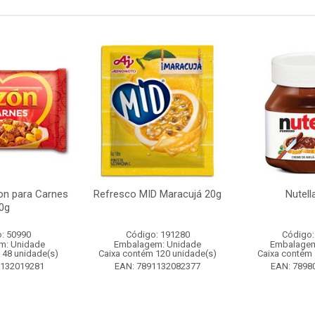
n para Carnes
Refresco MID Maracujá 20g
Nutell
0g
: 50990
Código: 191280
Código:
m: Unidade
Embalagem: Unidade
Embalagem
 48 unidade(s)
Caixa contém 120 unidade(s)
Caixa contém 
1132019281
EAN: 7891132082377
EAN: 7898