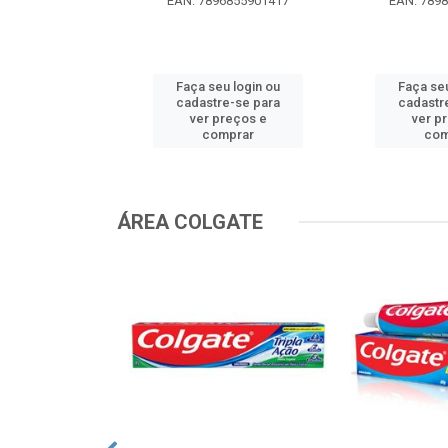
EAN: 7896855901417
EAN: 789
u login ou
Faça seu login ou
Faça seu
e-se para
cadastre-se para
cadastr
reços e
ver preços e
ver p
mprar
comprar
com
ÁREA COLGATE