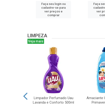
u login ou
Faça seu login ou
Faça seu
e-se para
cadastre-se para
cadastr
reços e
ver preços e
ver p
mprar
comprar
com
LIMPEZA
Veja mais
m Bruto 1L
Limpador Perfumado Uau
Amaciante U
Lavanda e Conforto 500ml
Primaver