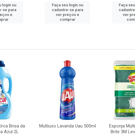
 login ou
Faça seu login ou
Faça seu
e-se para
cadastre-se para
cadastre
reços e
ver preços e
ver pr
prar
comprar
com
rca Brisa da
Multiuso Lavanda Uau 500ml
Esponja Mult
a Azul 2L
Brite 3M Le