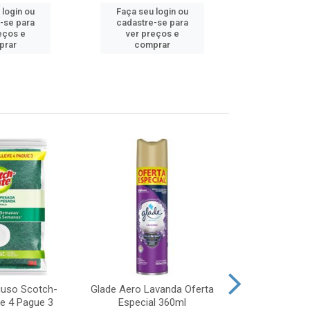
 login ou
Faça seu login ou
Faça seu 
-se para
cadastre-se para
cadastre
eços e
ver preços e
ver pr
prar
comprar
comp
iuso Scotch-
Glade Aero Lavanda Oferta
Desinfetant
ve 4 Pague 3
Especial 360ml
Origina