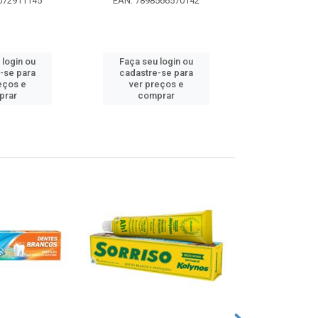
072911145
EAN: 7898566570142
EAN: 5000
 login ou
Faça seu login ou
Faça seu 
-se para
cadastre-se para
cadastre
eços e
ver preços e
ver pr
prar
comprar
comp