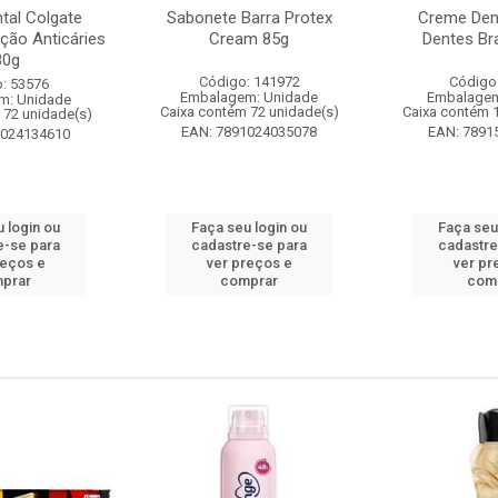
tal Colgate
Sabonete Barra Protex
Creme Dent
ção Anticáries
Cream 85g
Dentes Br
80g
Código: 141972
Código
: 53576
Embalagem: Unidade
Embalagem
m: Unidade
Caixa contém 72 unidade(s)
Caixa contém 
 72 unidade(s)
EAN: 7891024035078
EAN: 7891
1024134610
 login ou
Faça seu login ou
Faça seu
e-se para
cadastre-se para
cadastre
reços e
ver preços e
ver pr
prar
comprar
com