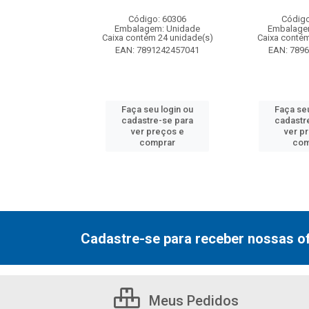
: 130077
Código: 60306
Código
m: Unidade
Embalagem: Unidade
Embalage
 12 unidade(s)
Caixa contém 24 unidade(s)
Caixa contém
7000800548
EAN: 7891242457041
EAN: 789
u login ou
Faça seu login ou
Faça seu
e-se para
cadastre-se para
cadastr
reços e
ver preços e
ver p
mprar
comprar
com
Cadastre-se para receber nossas of
Meus Pedidos