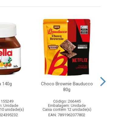
a 140g
Choco Brownie Bauducco
Complemento
80g
Sustagen K
Chocolate S
 155249
Código: 266445
Código:
: Unidade
Embalagem: Unidade
Embalagem
10 unidade(s)
Caixa contém 12 unidade(s)
Caixa contém 
024395232
EAN: 7891962077802
EAN: 7898