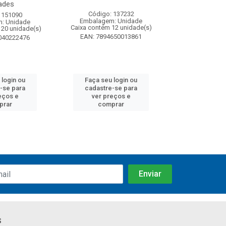
ades
Código: 137232
Código:
 151090
Embalagem: Unidade
Embalagem
: Unidade
Caixa contém 12 unidade(s)
Caixa contém 
120 unidade(s)
EAN: 7894650013861
EAN: 7891
040222476
 login ou
Faça seu login ou
Faça seu 
-se para
cadastre-se para
cadastre
eços e
ver preços e
ver pr
prar
comprar
comp
s