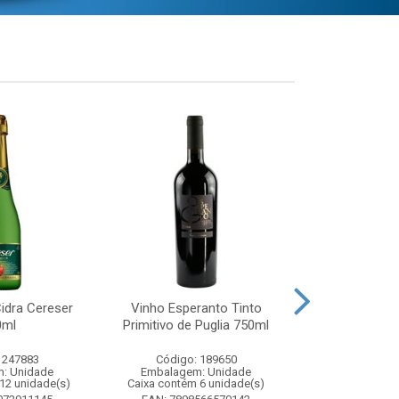
idra Cereser
Vinho Esperanto Tinto
Whisky Ballan
0ml
Primitivo de Puglia 750ml
750
 247883
Código: 189650
Código:
: Unidade
Embalagem: Unidade
Embalagem
12 unidade(s)
Caixa contém 6 unidade(s)
Caixa contém 