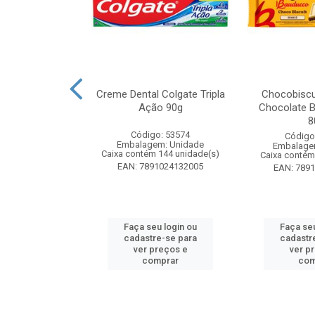
zon Meu Toque
Creme Dental Colgate Tripla
Chocobiscu
 Pote 23g
Ação 90g
Chocolate B
8
: 247689
Código: 53574
Código
m: Unidade
Embalagem: Unidade
Embalage
 18 unidade(s)
Caixa contém 144 unidade(s)
Caixa contém
1132165445
EAN: 7891024132005
EAN: 789
u login ou
Faça seu login ou
Faça seu
e-se para
cadastre-se para
cadastr
reços e
ver preços e
ver p
mprar
comprar
com