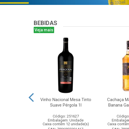
BEBIDAS
Veja mais
te Chandon
Vinho Nacional Mesa Tinto
Cachaça Ma
 Ice 750 com
Suave Pérgola 1l
Banana Gar
tucho
Código: 251627
Código
: 268825
Embalagem: Unidade
Embalage
m: Unidade
Caixa contém 12 unidade(s)
Caixa contém
m 6 unidade(s)