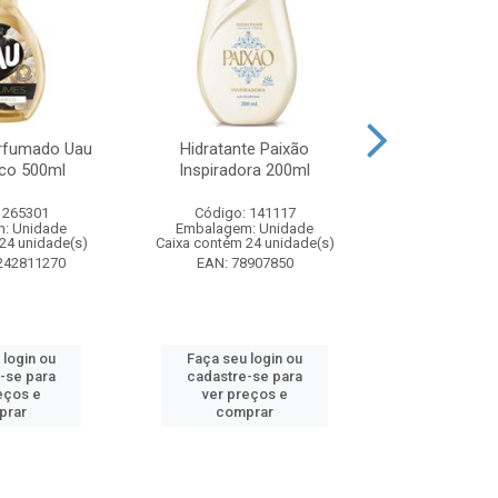
rfumado Uau
Hidratante Paixão
Shampoo P
co 500ml
Inspiradora 200ml
Iluminador P
 265301
Código: 141117
Código:
: Unidade
Embalagem: Unidade
Embalagem
24 unidade(s)
Caixa contém 24 unidade(s)
Caixa contém 
242811270
EAN: 78907850
EAN: 7891
 login ou
Faça seu login ou
Faça seu 
-se para
cadastre-se para
cadastre
eços e
ver preços e
ver pr
prar
comprar
comp