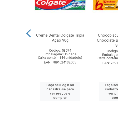
k Odorizador
Creme Dental Colgate Tripla
Chocobiscu
iquido Lavanda
Ação 90g
Chocolate B
y 60ml
8
Código: 53574
: 261880
Código
Embalagem: Unidade
m: Unidade
Embalage
Caixa contém 144 unidade(s)
 24 unidade(s)
Caixa contém
EAN: 7891024132005
4650015773
EAN: 789
u login ou
Faça seu login ou
Faça seu
e-se para
cadastre-se para
cadastr
reços e
ver preços e
ver p
mprar
comprar
com