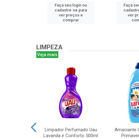
u login ou
Faça seu login ou
Faça seu
e-se para
cadastre-se para
cadastr
reços e
ver preços e
ver p
mprar
comprar
com
LIMPEZA
Veja mais
m Bruto 1L
Limpador Perfumado Uau
Amaciante U
Lavanda e Conforto 500ml
Primaver