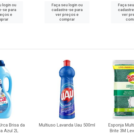
 login ou
Faça seu login ou
Faça seu
e-se para
cadastre-se para
cadastre
reços e
ver preços e
ver pr
prar
comprar
com
rca Brisa da
Multiuso Lavanda Uau 500ml
Esponja Mult
a Azul 2L
Brite 3M Le