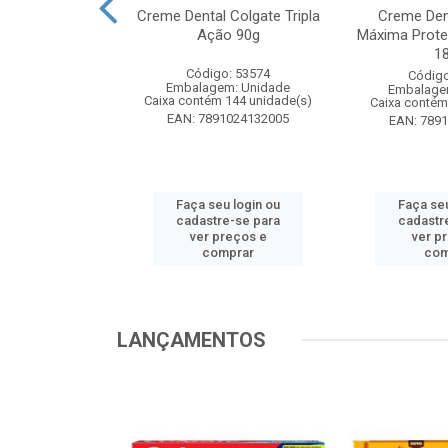
te Pinho Sol
Creme Dental Colgate Tripla
Creme Den
inal 1L
Ação 90g
Máxima Prote
1
o: 53883
Código: 53574
Código
m: Unidade
Embalagem: Unidade
Embalage
 12 unidade(s)
Caixa contém 144 unidade(s)
Caixa contém
1024194607
EAN: 7891024132005
EAN: 789
u login ou
Faça seu login ou
Faça seu
e-se para
cadastre-se para
cadastr
reços e
ver preços e
ver p
mprar
comprar
com
LANÇAMENTOS