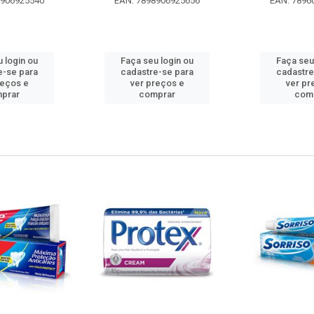
8906925540
EAN: 7898906925656
EAN: 7896
 login ou
Faça seu login ou
Faça seu
e-se para
cadastre-se para
cadastre
reços e
ver preços e
ver pr
prar
comprar
com