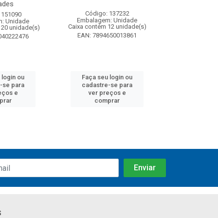
ades
Código: 137232
Código:
 151090
Embalagem: Unidade
Embalagem
: Unidade
Caixa contém 12 unidade(s)
Caixa contém 
120 unidade(s)
EAN: 7894650013861
EAN: 7891
040222476
 login ou
Faça seu login ou
Faça seu 
-se para
cadastre-se para
cadastre
eços e
ver preços e
ver pr
prar
comprar
comp
s