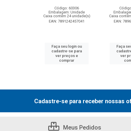
: 130077
Código: 60306
Código
m: Unidade
Embalagem: Unidade
Embalage
 12 unidade(s)
Caixa contém 24 unidade(s)
Caixa contém
7000800548
EAN: 7891242457041
EAN: 789
u login ou
Faça seu login ou
Faça seu
e-se para
cadastre-se para
cadastr
reços e
ver preços e
ver p
mprar
comprar
com
Cadastre-se para receber nossas of
Meus Pedidos