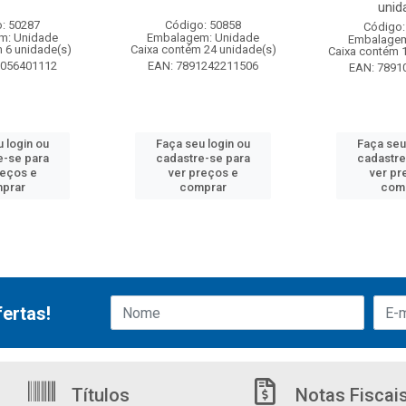
unid
: 50287
Código: 50858
Código:
m: Unidade
Embalagem: Unidade
Embalagem
 6 unidade(s)
Caixa contém 24 unidade(s)
Caixa contém 
6056401112
EAN: 7891242211506
EAN: 7891
 login ou
Faça seu login ou
Faça seu
e-se para
cadastre-se para
cadastre
reços e
ver preços e
ver pr
prar
comprar
com
ertas!
Títulos
Notas Fiscai