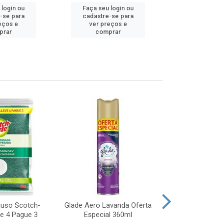
 login ou
Faça seu login ou
Faça seu 
-se para
cadastre-se para
cadastre
eços e
ver preços e
ver pr
prar
comprar
comp
iuso Scotch-
Glade Aero Lavanda Oferta
Desinfetant
ve 4 Pague 3
Especial 360ml
Origina