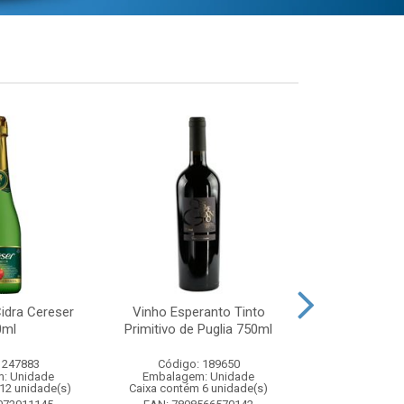
idra Cereser
Vinho Esperanto Tinto
Whisky Ballan
0ml
Primitivo de Puglia 750ml
750
 247883
Código: 189650
Código:
: Unidade
Embalagem: Unidade
Embalagem
12 unidade(s)
Caixa contém 6 unidade(s)
Caixa contém 