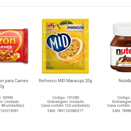
n para Carnes
Refresco MID Maracujá 20g
Nutell
0g
: 50990
Código: 191280
Código:
m: Unidade
Embalagem: Unidade
Embalagem
 48 unidade(s)
Caixa contém 120 unidade(s)
Caixa contém 
1132019281
EAN: 7891132082377
EAN: 7898