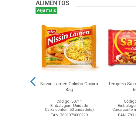
ALIMENTOS
Veja mais
ta 16g - Atado
Nissin Lamen Galinha Caipira
Tempero Sazo
 unidades
85g
6
o: 51499
Código: 50711
Código
m: Unidade
Embalagem: Unidade
Embalage
 24 unidade(s)
Caixa contém 50 unidade(s)
Caixa contém
8024393184
EAN: 7891079000229
EAN: 789