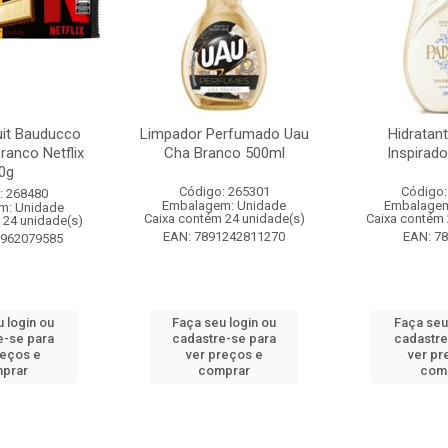
it Bauducco
Limpador Perfumado Uau
Hidratan
ranco Netflix
Cha Branco 500ml
Inspirad
0g
Código: 265301
Código:
: 268480
Embalagem: Unidade
Embalagem
m: Unidade
Caixa contém 24 unidade(s)
Caixa contém 
 24 unidade(s)
EAN: 7891242811270
EAN: 7
1962079585
 login ou
Faça seu login ou
Faça seu
e-se para
cadastre-se para
cadastre
reços e
ver preços e
ver pr
prar
comprar
com