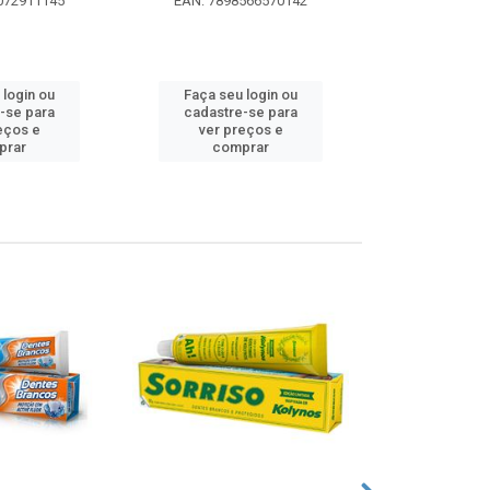
072911145
EAN: 7898566570142
EAN: 5000
 login ou
Faça seu login ou
Faça seu 
-se para
cadastre-se para
cadastre
eços e
ver preços e
ver pr
prar
comprar
comp