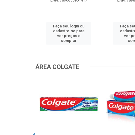
EAN: 7896855901417
EAN: 789
u login ou
Faça seu login ou
Faça seu
e-se para
cadastre-se para
cadastr
reços e
ver preços e
ver p
mprar
comprar
com
ÁREA COLGATE