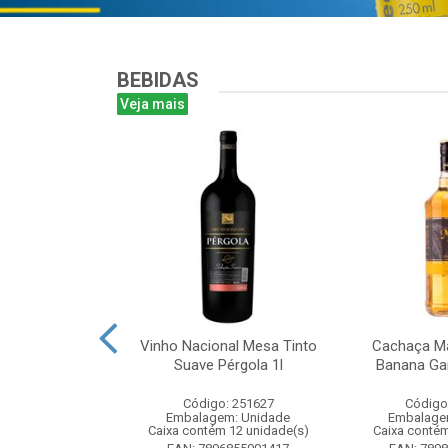
BEBIDAS
Veja mais
te Chandon
Vinho Nacional Mesa Tinto
Cachaça Ma
 Ice 750 com
Suave Pérgola 1l
Banana Gar
tucho
Código: 251627
Código
: 268825
Embalagem: Unidade
Embalage
m: Unidade
Caixa contém 12 unidade(s)
Caixa contém
m 6 unidade(s)