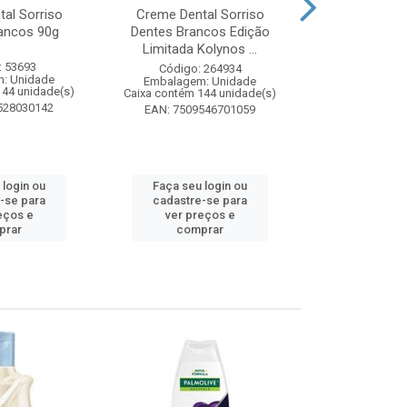
al Sorriso
Creme Dental Sorriso
Sabonete Ba
ancos 90g
Dentes Brancos Edição
Limpeza Profu
Limitada Kolynos ...
85
: 53693
Código: 264934
Código:
: Unidade
Embalagem: Unidade
Embalagem
144 unidade(s)
Caixa contém 144 unidade(s)
Caixa contém 
528030142
EAN: 7509546701059
EAN: 7891
 login ou
Faça seu login ou
Faça seu 
-se para
cadastre-se para
cadastre
eços e
ver preços e
ver pr
prar
comprar
comp