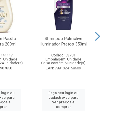
te Paixão
Shampoo Palmolive
Creme Dent
ora 200ml
Iluminador Pretos 350ml
Luminous W
Correc
 141117
Código: 53781
Código:
: Unidade
Embalagem: Unidade
Embalagem
24 unidade(s)
Caixa contém 6 unidade(s)
Caixa contém 
8907850
EAN: 7891024158609
EAN: 7509
 login ou
Faça seu login ou
Faça seu 
-se para
cadastre-se para
cadastre
eços e
ver preços e
ver pr
prar
comprar
comp