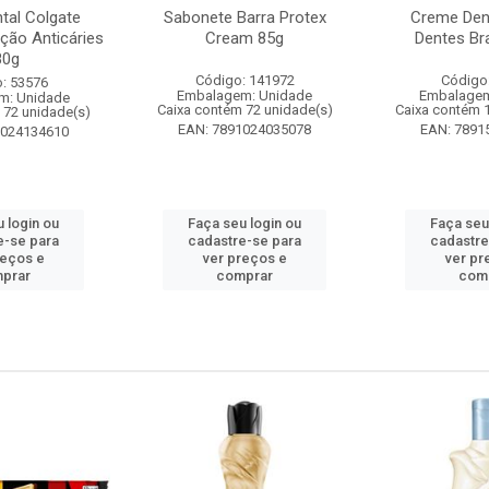
tal Colgate
Sabonete Barra Protex
Creme Dent
ção Anticáries
Cream 85g
Dentes Br
80g
Código: 141972
Código
: 53576
Embalagem: Unidade
Embalagem
m: Unidade
Caixa contém 72 unidade(s)
Caixa contém 
 72 unidade(s)
EAN: 7891024035078
EAN: 7891
1024134610
 login ou
Faça seu login ou
Faça seu
e-se para
cadastre-se para
cadastre
reços e
ver preços e
ver pr
prar
comprar
com