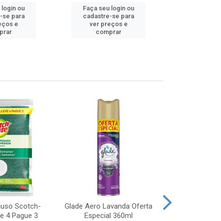
 login ou
Faça seu login ou
Faça seu 
-se para
cadastre-se para
cadastre
eços e
ver preços e
ver pr
prar
comprar
comp
iuso Scotch-
Glade Aero Lavanda Oferta
Desinfetant
ve 4 Pague 3
Especial 360ml
Origina