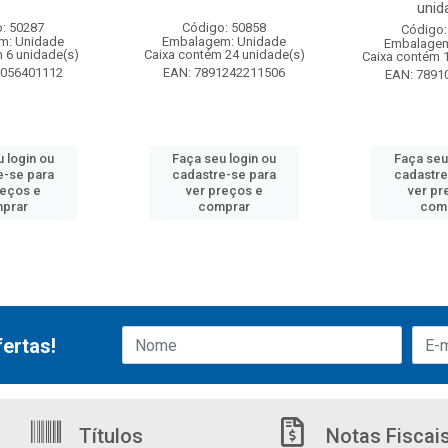
unid
: 50287
Código: 50858
Código:
m: Unidade
Embalagem: Unidade
Embalagem
 6 unidade(s)
Caixa contém 24 unidade(s)
Caixa contém 
6056401112
EAN: 7891242211506
EAN: 7891
 login ou
Faça seu login ou
Faça seu
e-se para
cadastre-se para
cadastre
reços e
ver preços e
ver pr
prar
comprar
com
ertas!
Títulos
Notas Fiscai