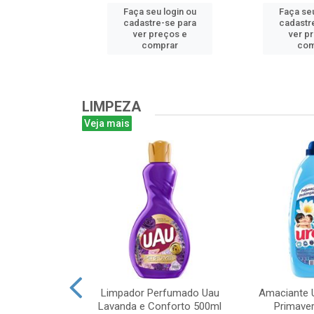
u login ou
Faça seu login ou
Faça seu
e-se para
cadastre-se para
cadastr
reços e
ver preços e
ver p
mprar
comprar
com
LIMPEZA
Veja mais
m Bruto 1L
Limpador Perfumado Uau
Amaciante U
Lavanda e Conforto 500ml
Primaver