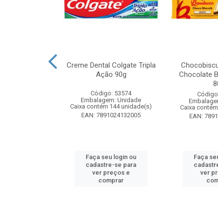
k Odorizador
Creme Dental Colgate Tripla
Chocobiscu
iquido Lavanda
Ação 90g
Chocolate B
y 60ml
8
Código: 53574
: 261880
Código
Embalagem: Unidade
m: Unidade
Embalage
Caixa contém 144 unidade(s)
 24 unidade(s)
Caixa contém
EAN: 7891024132005
4650015773
EAN: 789
u login ou
Faça seu login ou
Faça seu
e-se para
cadastre-se para
cadastr
reços e
ver preços e
ver p
mprar
comprar
com