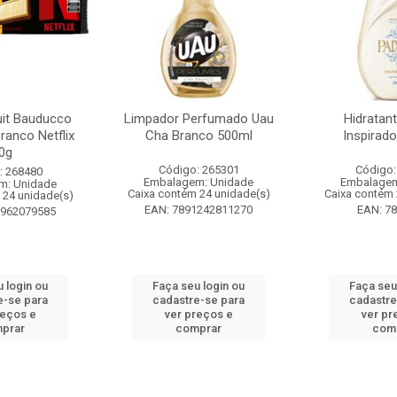
it Bauducco
Limpador Perfumado Uau
Hidratan
ranco Netflix
Cha Branco 500ml
Inspirad
0g
Código: 265301
Código:
: 268480
Embalagem: Unidade
Embalagem
m: Unidade
Caixa contém 24 unidade(s)
Caixa contém 
 24 unidade(s)
EAN: 7891242811270
EAN: 7
1962079585
 login ou
Faça seu login ou
Faça seu
e-se para
cadastre-se para
cadastre
reços e
ver preços e
ver pr
prar
comprar
com