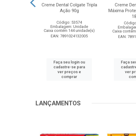
te Pinho Sol
Creme Dental Colgate Tripla
Creme Den
inal 1L
Ação 90g
Máxima Prote
1
o: 53883
Código: 53574
Código
m: Unidade
Embalagem: Unidade
Embalage
 12 unidade(s)
Caixa contém 144 unidade(s)
Caixa contém
1024194607
EAN: 7891024132005
EAN: 789
u login ou
Faça seu login ou
Faça seu
e-se para
cadastre-se para
cadastr
reços e
ver preços e
ver p
mprar
comprar
com
LANÇAMENTOS