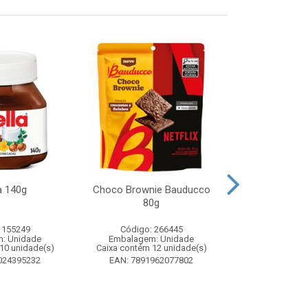
a 140g
Choco Brownie Bauducco
Complemento
80g
Sustagen K
Chocolate S
 155249
Código: 266445
Código:
: Unidade
Embalagem: Unidade
Embalagem
10 unidade(s)
Caixa contém 12 unidade(s)
Caixa contém 
024395232
EAN: 7891962077802
EAN: 7898