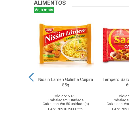
ALIMENTOS
Veja mais
uducco Duplo
Nissin Lamen Galinha Caipira
Tempero Sazo
0g Display com
85g
6
nidades
Código: 50711
Código
o: 50488
Embalagem: Unidade
Embalage
m: Unidade
Caixa contém 50 unidade(s)
Caixa contém
 112 unidade(s)
EAN: 7891079000229
EAN: 789
1962031170