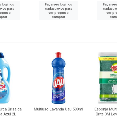
 login ou
Faça seu login ou
Faça seu
e-se para
cadastre-se para
cadastre
reços e
ver preços e
ver pr
prar
comprar
com
rca Brisa da
Multiuso Lavanda Uau 500ml
Esponja Mult
a Azul 2L
Brite 3M Le