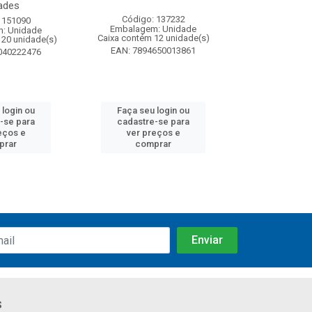
ades
Código: 137232
Código:
 151090
Embalagem: Unidade
Embalagem
: Unidade
Caixa contém 12 unidade(s)
Caixa contém 
120 unidade(s)
EAN: 7894650013861
EAN: 7891
040222476
 login ou
Faça seu login ou
Faça seu 
-se para
cadastre-se para
cadastre
eços e
ver preços e
ver pr
prar
comprar
comp
s