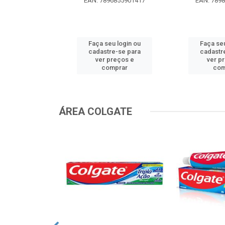
0299629536
EAN: 7896855901417
EAN: 789
u login ou
Faça seu login ou
Faça seu
e-se para
cadastre-se para
cadastr
reços e
ver preços e
ver p
mprar
comprar
com
ÁREA COLGATE