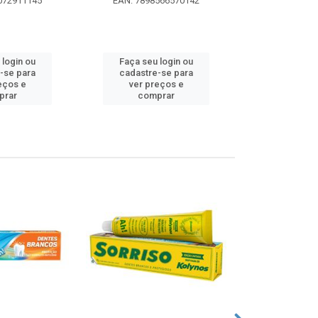
072911145
EAN: 7898566570142
EAN: 5000
 login ou
Faça seu login ou
Faça seu 
-se para
cadastre-se para
cadastre
eços e
ver preços e
ver pr
prar
comprar
comp