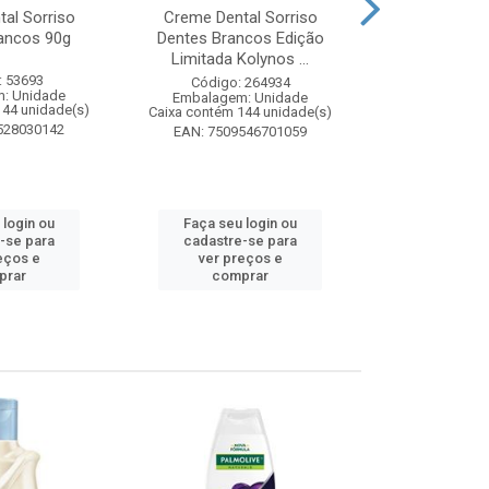
al Sorriso
Creme Dental Sorriso
Sabonete Ba
ancos 90g
Dentes Brancos Edição
Limpeza Profu
Limitada Kolynos ...
85
: 53693
Código: 264934
Código:
: Unidade
Embalagem: Unidade
Embalagem
144 unidade(s)
Caixa contém 144 unidade(s)
Caixa contém 
528030142
EAN: 7509546701059
EAN: 7891
 login ou
Faça seu login ou
Faça seu 
-se para
cadastre-se para
cadastre
eços e
ver preços e
ver pr
prar
comprar
comp