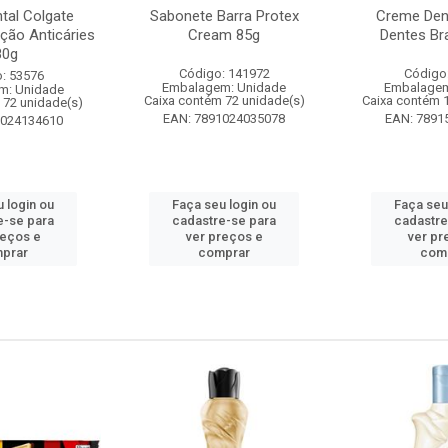
tal Colgate
Sabonete Barra Protex
Creme Dent
ção Anticáries
Cream 85g
Dentes Br
80g
Código: 141972
Código
: 53576
Embalagem: Unidade
Embalagem
m: Unidade
Caixa contém 72 unidade(s)
Caixa contém 
 72 unidade(s)
EAN: 7891024035078
EAN: 7891
1024134610
 login ou
Faça seu login ou
Faça seu
e-se para
cadastre-se para
cadastre
reços e
ver preços e
ver pr
prar
comprar
com