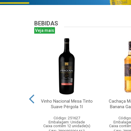
BEBIDAS
Veja mais
antines Finest
Vinho Nacional Mesa Tinto
Cachaça Ma
ohn 750ml
Suave Pérgola 1l
Banana Gar
: 265567
Código: 251627
Código
m: Unidade
Embalagem: Unidade
Embalage
m 6 unidade(s)
Caixa contém 12 unidade(s)
Caixa contém