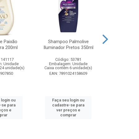
te Paixão
Shampoo Palmolive
Creme Dent
ora 200ml
Iluminador Pretos 350ml
Luminous W
Correc
 141117
Código: 53781
Código:
: Unidade
Embalagem: Unidade
Embalagem
24 unidade(s)
Caixa contém 6 unidade(s)
Caixa contém 
8907850
EAN: 7891024158609
EAN: 7509
 login ou
Faça seu login ou
Faça seu 
-se para
cadastre-se para
cadastre
eços e
ver preços e
ver pr
prar
comprar
comp