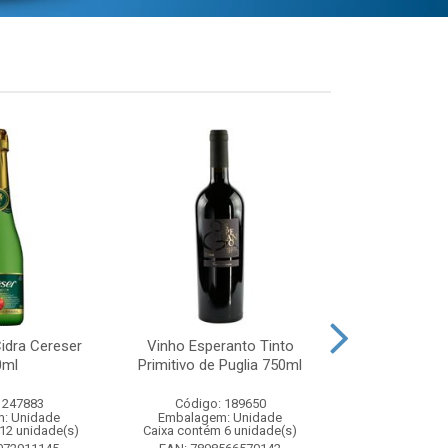
idra Cereser
Vinho Esperanto Tinto
Whisky Ballan
0ml
Primitivo de Puglia 750ml
750
 247883
Código: 189650
Código:
: Unidade
Embalagem: Unidade
Embalagem
12 unidade(s)
Caixa contém 6 unidade(s)
Caixa contém 