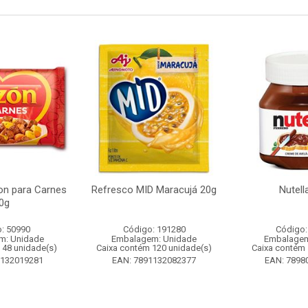
n para Carnes
Refresco MID Maracujá 20g
Nutell
0g
: 50990
Código: 191280
Código:
m: Unidade
Embalagem: Unidade
Embalagem
 48 unidade(s)
Caixa contém 120 unidade(s)
Caixa contém 
1132019281
EAN: 7891132082377
EAN: 7898