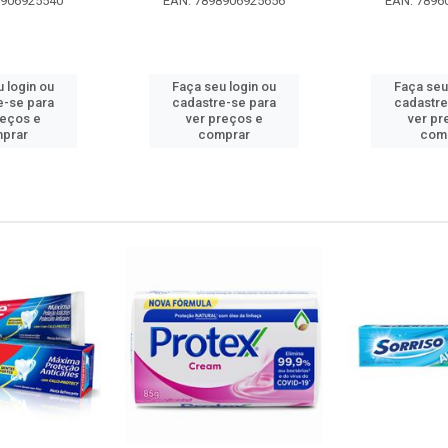
8906925540
EAN: 7898906925656
EAN: 7896
 login ou
Faça seu login ou
Faça seu
e-se para
cadastre-se para
cadastre
reços e
ver preços e
ver pr
prar
comprar
com