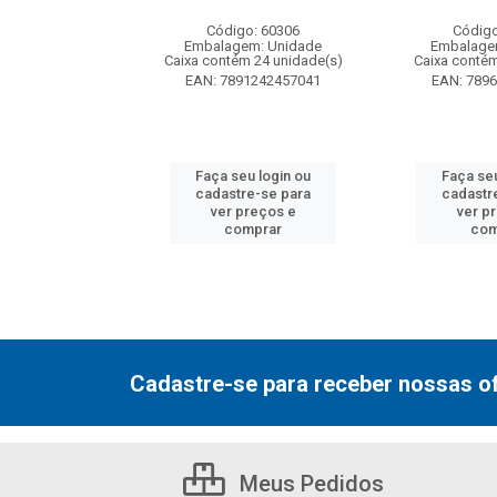
: 130077
Código: 60306
Código
m: Unidade
Embalagem: Unidade
Embalage
 12 unidade(s)
Caixa contém 24 unidade(s)
Caixa contém
7000800548
EAN: 7891242457041
EAN: 789
u login ou
Faça seu login ou
Faça seu
e-se para
cadastre-se para
cadastr
reços e
ver preços e
ver p
mprar
comprar
com
Cadastre-se para receber nossas of
Meus Pedidos