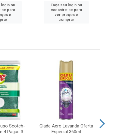
 login ou
Faça seu login ou
Faça seu 
-se para
cadastre-se para
cadastre
eços e
ver preços e
ver pr
prar
comprar
comp
iuso Scotch-
Glade Aero Lavanda Oferta
Desinfetant
ve 4 Pague 3
Especial 360ml
Origina