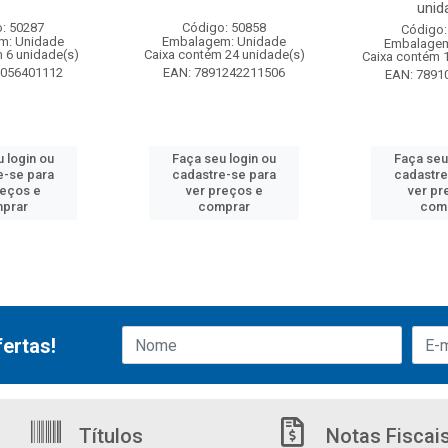
unid
: 50287
Código: 50858
Código:
m: Unidade
Embalagem: Unidade
Embalagem
 6 unidade(s)
Caixa contém 24 unidade(s)
Caixa contém 
6056401112
EAN: 7891242211506
EAN: 7891
 login ou
Faça seu login ou
Faça seu
e-se para
cadastre-se para
cadastre
reços e
ver preços e
ver pr
prar
comprar
com
ertas!
Títulos
Notas Fiscai