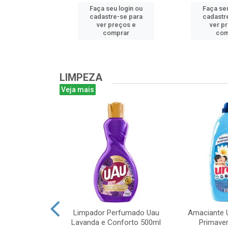
u login ou
Faça seu login ou
Faça seu
e-se para
cadastre-se para
cadastr
reços e
ver preços e
ver p
mprar
comprar
com
LIMPEZA
Veja mais
m Bruto 1L
Limpador Perfumado Uau
Amaciante U
Lavanda e Conforto 500ml
Primaver