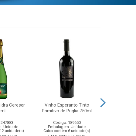
idra Cereser
Vinho Esperanto Tinto
Whisky Ballan
0ml
Primitivo de Puglia 750ml
750
 247883
Código: 189650
Código:
: Unidade
Embalagem: Unidade
Embalagem
12 unidade(s)
Caixa contém 6 unidade(s)
Caixa contém 