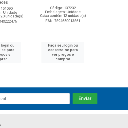
ades
Código: 137232
Código:
 151090
Embalagem: Unidade
Embalagem
: Unidade
Caixa contém 12 unidade(s)
Caixa contém 
120 unidade(s)
EAN: 7894650013861
EAN: 7891
040222476
 login ou
Faça seu login ou
Faça seu 
-se para
cadastre-se para
cadastre
eços e
ver preços e
ver pr
prar
comprar
comp
s