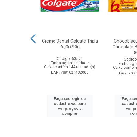
zon Meu Toque
Creme Dental Colgate Tripla
Chocobiscu
 Pote 23g
Ação 90g
Chocolate B
8
: 247689
Código: 53574
Código
m: Unidade
Embalagem: Unidade
Embalage
 18 unidade(s)
Caixa contém 144 unidade(s)
Caixa contém
1132165445
EAN: 7891024132005
EAN: 789
u login ou
Faça seu login ou
Faça seu
e-se para
cadastre-se para
cadastr
reços e
ver preços e
ver p
mprar
comprar
com