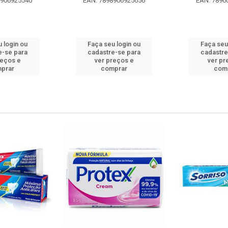
8906925540
EAN: 7898906925656
EAN: 7896
 login ou
Faça seu login ou
Faça seu
e-se para
cadastre-se para
cadastre
reços e
ver preços e
ver pr
prar
comprar
com