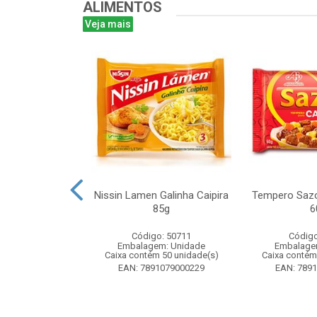
ALIMENTOS
Veja mais
ta 16g - Atado
Nissin Lamen Galinha Caipira
Tempero Sazo
 unidades
85g
6
o: 51499
Código: 50711
Código
m: Unidade
Embalagem: Unidade
Embalage
 24 unidade(s)
Caixa contém 50 unidade(s)
Caixa contém
8024393184
EAN: 7891079000229
EAN: 789