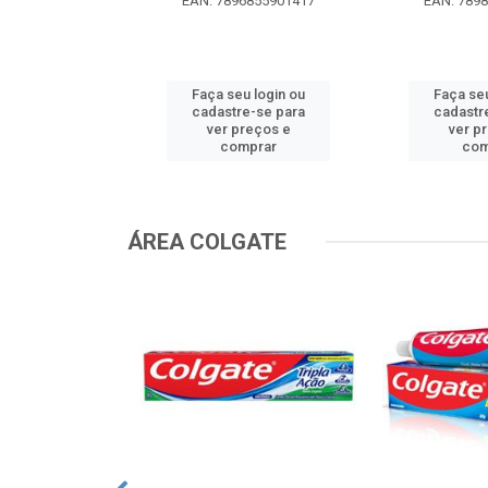
EAN: 7896855901417
EAN: 789
u login ou
Faça seu login ou
Faça seu
e-se para
cadastre-se para
cadastr
reços e
ver preços e
ver p
mprar
comprar
com
ÁREA COLGATE