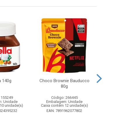
a 140g
Choco Brownie Bauducco
Complemento
80g
Sustagen K
Chocolate S
 155249
Código: 266445
Código:
: Unidade
Embalagem: Unidade
Embalagem
10 unidade(s)
Caixa contém 12 unidade(s)
Caixa contém 
024395232
EAN: 7891962077802
EAN: 7898