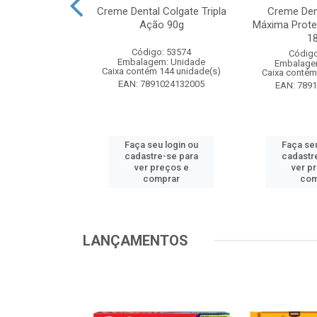
te Pinho Sol
Creme Dental Colgate Tripla
Creme Den
inal 1L
Ação 90g
Máxima Prote
1
o: 53883
Código: 53574
Código
m: Unidade
Embalagem: Unidade
Embalage
 12 unidade(s)
Caixa contém 144 unidade(s)
Caixa contém
1024194607
EAN: 7891024132005
EAN: 789
u login ou
Faça seu login ou
Faça seu
e-se para
cadastre-se para
cadastr
reços e
ver preços e
ver p
mprar
comprar
com
LANÇAMENTOS