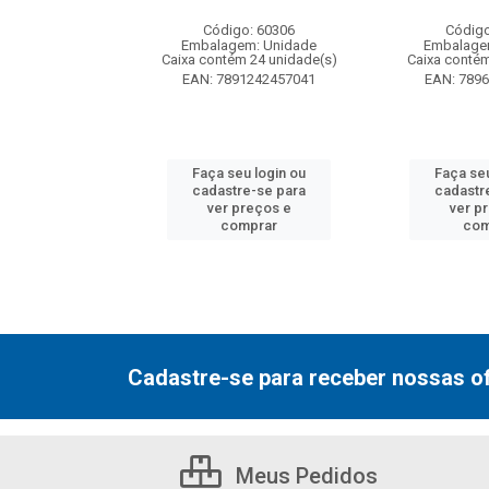
: 130077
Código: 60306
Código
m: Unidade
Embalagem: Unidade
Embalage
 12 unidade(s)
Caixa contém 24 unidade(s)
Caixa contém
7000800548
EAN: 7891242457041
EAN: 789
u login ou
Faça seu login ou
Faça seu
e-se para
cadastre-se para
cadastr
reços e
ver preços e
ver p
mprar
comprar
com
Cadastre-se para receber nossas of
Meus Pedidos