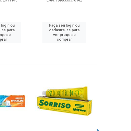
072911145
EAN: 7898566570142
EAN: 5000
 login ou
Faça seu login ou
Faça seu 
-se para
cadastre-se para
cadastre
eços e
ver preços e
ver pr
prar
comprar
comp