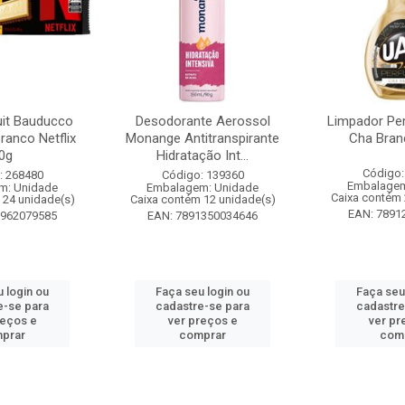
it Bauducco
Desodorante Aerossol
Limpador Pe
ranco Netflix
Monange Antitranspirante
Cha Bran
0g
Hidratação Int...
Código:
: 268480
Código: 139360
Embalagem
m: Unidade
Embalagem: Unidade
Caixa contém 
 24 unidade(s)
Caixa contém 12 unidade(s)
EAN: 7891
1962079585
EAN: 7891350034646
 login ou
Faça seu login ou
Faça seu
e-se para
cadastre-se para
cadastre
reços e
ver preços e
ver pr
prar
comprar
com