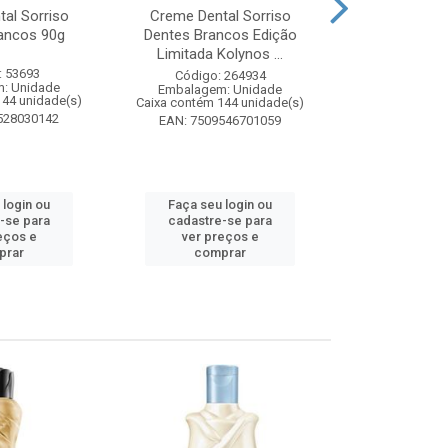
al Sorriso
Creme Dental Sorriso
Sabonete Ba
ancos 90g
Dentes Brancos Edição
Limpeza Profu
Limitada Kolynos ...
85
: 53693
Código: 264934
Código:
: Unidade
Embalagem: Unidade
Embalagem
144 unidade(s)
Caixa contém 144 unidade(s)
Caixa contém 
528030142
EAN: 7509546701059
EAN: 7891
 login ou
Faça seu login ou
Faça seu 
-se para
cadastre-se para
cadastre
eços e
ver preços e
ver pr
prar
comprar
comp