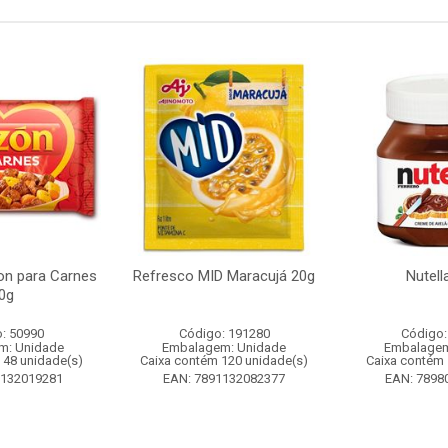
n para Carnes
Refresco MID Maracujá 20g
Nutell
0g
: 50990
Código: 191280
Código:
m: Unidade
Embalagem: Unidade
Embalagem
 48 unidade(s)
Caixa contém 120 unidade(s)
Caixa contém 
1132019281
EAN: 7891132082377
EAN: 7898