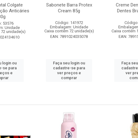
tal Colgate
Sabonete Barra Protex
Creme Dent
ção Anticáries
Cream 85g
Dentes Br
80g
Código: 141972
Código
: 53576
Embalagem: Unidade
Embalagem
m: Unidade
Caixa contém 72 unidade(s)
Caixa contém 
 72 unidade(s)
EAN: 7891024035078
EAN: 7891
1024134610
 login ou
Faça seu login ou
Faça seu
e-se para
cadastre-se para
cadastre
reços e
ver preços e
ver pr
prar
comprar
com