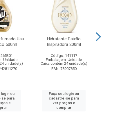
rfumado Uau
Hidratante Paixão
Shampoo P
co 500ml
Inspiradora 200ml
Iluminador P
 265301
Código: 141117
Código:
: Unidade
Embalagem: Unidade
Embalagem
24 unidade(s)
Caixa contém 24 unidade(s)
Caixa contém 
242811270
EAN: 78907850
EAN: 7891
 login ou
Faça seu login ou
Faça seu 
-se para
cadastre-se para
cadastre
eços e
ver preços e
ver pr
prar
comprar
comp