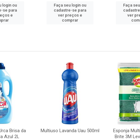
 login ou
Faça seu login ou
Faça seu
e-se para
cadastre-se para
cadastre
reços e
ver preços e
ver pr
prar
comprar
com
rca Brisa da
Multiuso Lavanda Uau 500ml
Esponja Mult
a Azul 2L
Brite 3M Le