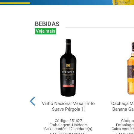
BEBIDAS
Veja mais
te Chandon
Vinho Nacional Mesa Tinto
Cachaça Ma
 Ice 750 com
Suave Pérgola 1l
Banana Gar
tucho
Código: 251627
Código
: 268825
Embalagem: Unidade
Embalage
m: Unidade
Caixa contém 12 unidade(s)
Caixa contém
m 6 unidade(s)