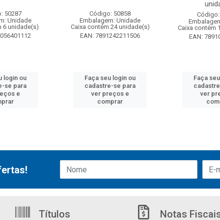
unid
: 50287
Código: 50858
Código:
m: Unidade
Embalagem: Unidade
Embalagem
 6 unidade(s)
Caixa contém 24 unidade(s)
Caixa contém 
6056401112
EAN: 7891242211506
EAN: 7891
 login ou
Faça seu login ou
Faça seu
e-se para
cadastre-se para
cadastre
reços e
ver preços e
ver pr
prar
comprar
com
ertas!
Títulos
Notas Fiscai