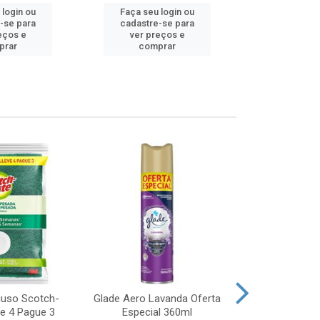
 login ou
Faça seu login ou
Faça seu 
-se para
cadastre-se para
cadastre
eços e
ver preços e
ver pr
prar
comprar
comp
iuso Scotch-
Glade Aero Lavanda Oferta
Desinfetant
ve 4 Pague 3
Especial 360ml
Origina