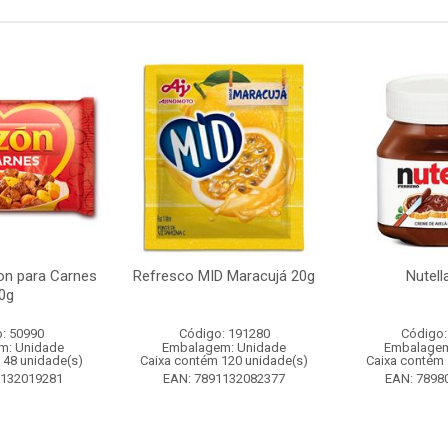
n para Carnes
Refresco MID Maracujá 20g
Nutell
0g
: 50990
Código: 191280
Código:
m: Unidade
Embalagem: Unidade
Embalagem
 48 unidade(s)
Caixa contém 120 unidade(s)
Caixa contém 
1132019281
EAN: 7891132082377
EAN: 7898