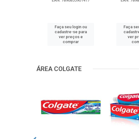
EAN: 7896855901417
EAN: 789
u login ou
Faça seu login ou
Faça seu
e-se para
cadastre-se para
cadastr
reços e
ver preços e
ver p
mprar
comprar
com
ÁREA COLGATE