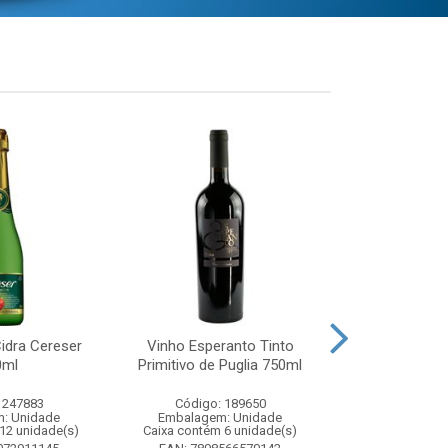
idra Cereser
Vinho Esperanto Tinto
Whisky Ballan
0ml
Primitivo de Puglia 750ml
750
 247883
Código: 189650
Código:
: Unidade
Embalagem: Unidade
Embalagem
12 unidade(s)
Caixa contém 6 unidade(s)
Caixa contém 