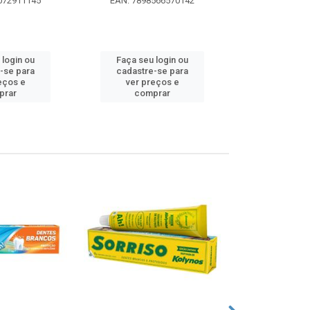
072911145
EAN: 7898566570142
EAN: 5000
 login ou
Faça seu login ou
Faça seu 
-se para
cadastre-se para
cadastre
eços e
ver preços e
ver pr
prar
comprar
comp