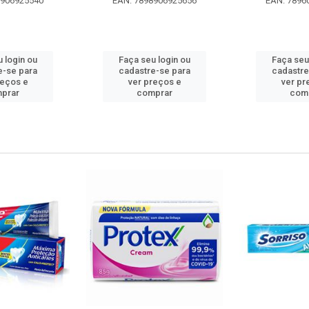
8906925540
EAN: 7898906925656
EAN: 7896
 login ou
Faça seu login ou
Faça seu
e-se para
cadastre-se para
cadastre
reços e
ver preços e
ver pr
prar
comprar
com