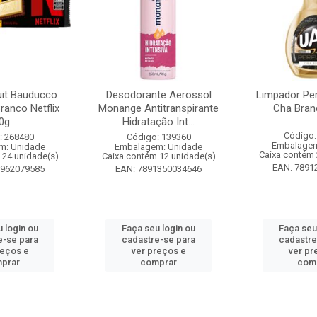
it Bauducco
Desodorante Aerossol
Limpador Pe
ranco Netflix
Monange Antitranspirante
Cha Bran
0g
Hidratação Int...
Código:
: 268480
Código: 139360
Embalagem
m: Unidade
Embalagem: Unidade
Caixa contém 
 24 unidade(s)
Caixa contém 12 unidade(s)
EAN: 7891
1962079585
EAN: 7891350034646
 login ou
Faça seu login ou
Faça seu
e-se para
cadastre-se para
cadastre
reços e
ver preços e
ver pr
prar
comprar
com