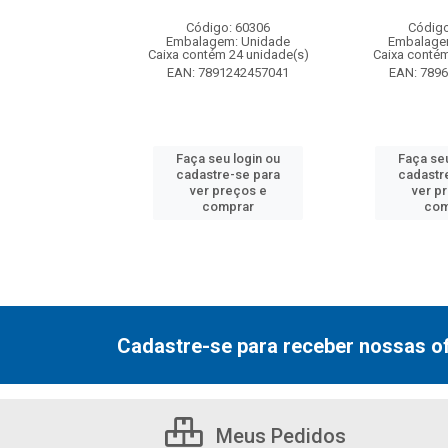
: 130077
Código: 60306
Código
m: Unidade
Embalagem: Unidade
Embalage
 12 unidade(s)
Caixa contém 24 unidade(s)
Caixa contém
7000800548
EAN: 7891242457041
EAN: 789
u login ou
Faça seu login ou
Faça seu
e-se para
cadastre-se para
cadastr
reços e
ver preços e
ver p
mprar
comprar
com
Cadastre-se para receber nossas of
Meus Pedidos