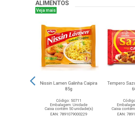
ALIMENTOS
Veja mais
ta 16g - Atado
Nissin Lamen Galinha Caipira
Tempero Sazo
 unidades
85g
6
o: 51499
Código: 50711
Código
m: Unidade
Embalagem: Unidade
Embalage
 24 unidade(s)
Caixa contém 50 unidade(s)
Caixa contém
8024393184
EAN: 7891079000229
EAN: 789