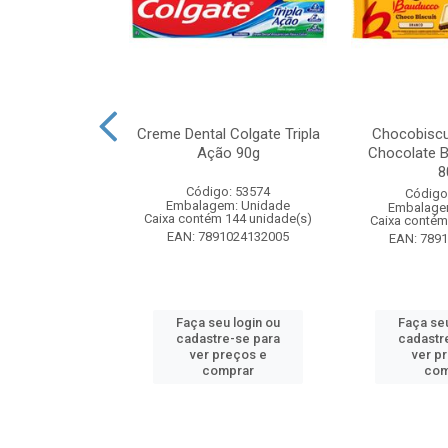
zon Meu Toque
Creme Dental Colgate Tripla
Chocobiscu
 Pote 23g
Ação 90g
Chocolate B
8
: 247689
Código: 53574
Código
m: Unidade
Embalagem: Unidade
Embalage
 18 unidade(s)
Caixa contém 144 unidade(s)
Caixa contém
1132165445
EAN: 7891024132005
EAN: 789
u login ou
Faça seu login ou
Faça seu
e-se para
cadastre-se para
cadastr
reços e
ver preços e
ver p
mprar
comprar
com