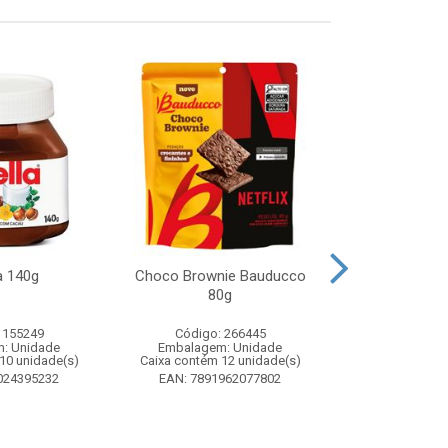
a 140g
Choco Brownie Bauducco
Complemento
80g
Sustagen K
Chocolate S
 155249
Código: 266445
Código:
: Unidade
Embalagem: Unidade
Embalagem
10 unidade(s)
Caixa contém 12 unidade(s)
Caixa contém 
024395232
EAN: 7891962077802
EAN: 7898