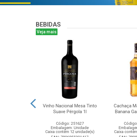
BEBIDAS
Veja mais
te Chandon
Vinho Nacional Mesa Tinto
Cachaça Ma
 Ice 750 com
Suave Pérgola 1l
Banana Gar
tucho
Código: 251627
Código
: 268825
Embalagem: Unidade
Embalage
m: Unidade
Caixa contém 12 unidade(s)
Caixa contém
m 6 unidade(s)