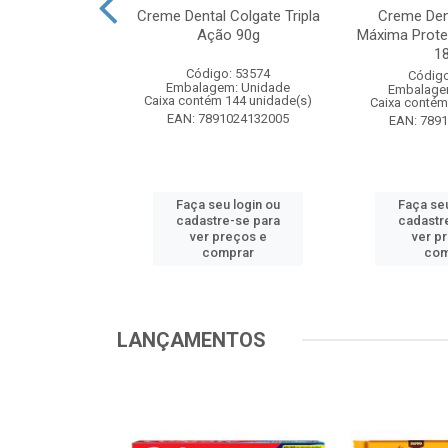
te Pinho Sol
Creme Dental Colgate Tripla
Creme Den
inal 1L
Ação 90g
Máxima Prote
1
o: 53883
Código: 53574
Código
m: Unidade
Embalagem: Unidade
Embalage
 12 unidade(s)
Caixa contém 144 unidade(s)
Caixa contém
1024194607
EAN: 7891024132005
EAN: 789
u login ou
Faça seu login ou
Faça seu
e-se para
cadastre-se para
cadastr
reços e
ver preços e
ver p
mprar
comprar
com
LANÇAMENTOS