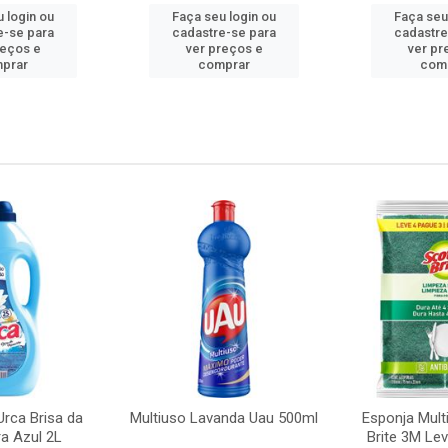
 login ou
Faça seu login ou
Faça seu
e-se para
cadastre-se para
cadastre
reços e
ver preços e
ver pr
prar
comprar
com
rca Brisa da
Multiuso Lavanda Uau 500ml
Esponja Mult
a Azul 2L
Brite 3M Le