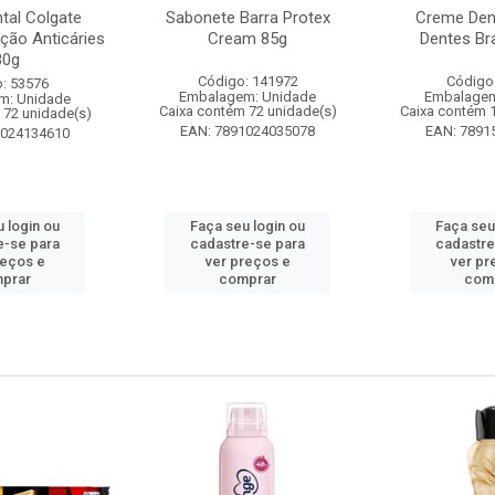
tal Colgate
Sabonete Barra Protex
Creme Dent
ção Anticáries
Cream 85g
Dentes Br
80g
Código: 141972
Código
: 53576
Embalagem: Unidade
Embalagem
m: Unidade
Caixa contém 72 unidade(s)
Caixa contém 
 72 unidade(s)
EAN: 7891024035078
EAN: 7891
1024134610
 login ou
Faça seu login ou
Faça seu
e-se para
cadastre-se para
cadastre
reços e
ver preços e
ver pr
prar
comprar
com