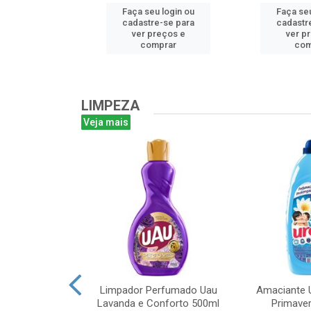
u login ou
Faça seu login ou
Faça seu
e-se para
cadastre-se para
cadastr
reços e
ver preços e
ver p
mprar
comprar
com
LIMPEZA
Veja mais
m Bruto 1L
Limpador Perfumado Uau
Amaciante U
Lavanda e Conforto 500ml
Primaver