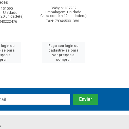
ades
Código: 137232
Código:
 151090
Embalagem: Unidade
Embalagem
: Unidade
Caixa contém 12 unidade(s)
Caixa contém 
120 unidade(s)
EAN: 7894650013861
EAN: 7891
040222476
 login ou
Faça seu login ou
Faça seu 
-se para
cadastre-se para
cadastre
eços e
ver preços e
ver pr
prar
comprar
comp
s