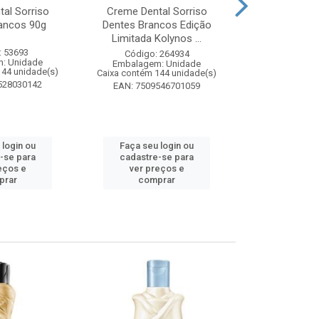
al Sorriso
Creme Dental Sorriso
Sabonete Ba
ancos 90g
Dentes Brancos Edição
Limpeza Profu
Limitada Kolynos ...
85
: 53693
Código: 264934
Código:
: Unidade
Embalagem: Unidade
Embalagem
144 unidade(s)
Caixa contém 144 unidade(s)
Caixa contém 
528030142
EAN: 7509546701059
EAN: 7891
 login ou
Faça seu login ou
Faça seu 
-se para
cadastre-se para
cadastre
eços e
ver preços e
ver pr
prar
comprar
comp