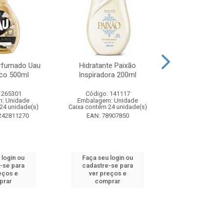
rfumado Uau
Hidratante Paixão
Shampoo P
co 500ml
Inspiradora 200ml
Iluminador P
 265301
Código: 141117
Código:
: Unidade
Embalagem: Unidade
Embalagem
24 unidade(s)
Caixa contém 24 unidade(s)
Caixa contém 
242811270
EAN: 78907850
EAN: 7891
 login ou
Faça seu login ou
Faça seu 
-se para
cadastre-se para
cadastre
eços e
ver preços e
ver pr
prar
comprar
comp