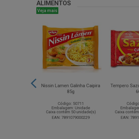
ALIMENTOS
Veja mais
ta 16g - Atado
Nissin Lamen Galinha Caipira
Tempero Sazo
 unidades
85g
6
o: 51499
Código: 50711
Código
m: Unidade
Embalagem: Unidade
Embalage
 24 unidade(s)
Caixa contém 50 unidade(s)
Caixa contém
8024393184
EAN: 7891079000229
EAN: 789