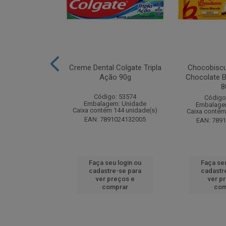
k Odorizador
Creme Dental Colgate Tripla
Chocobiscu
iquido Lavanda
Ação 90g
Chocolate B
y 60ml
8
Código: 53574
: 261880
Código
Embalagem: Unidade
m: Unidade
Embalage
Caixa contém 144 unidade(s)
 24 unidade(s)
Caixa contém
EAN: 7891024132005
4650015773
EAN: 789
u login ou
Faça seu login ou
Faça seu
e-se para
cadastre-se para
cadastr
reços e
ver preços e
ver p
mprar
comprar
com