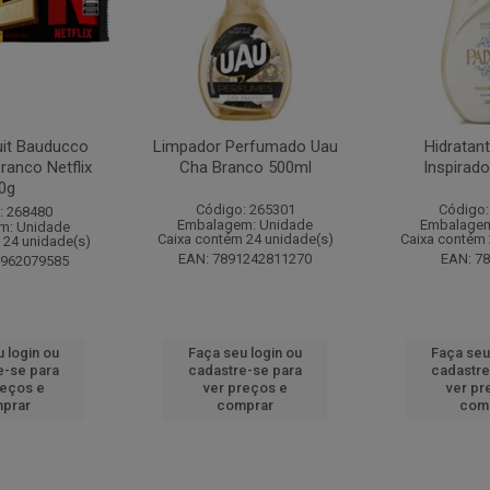
it Bauducco
Limpador Perfumado Uau
Hidratan
ranco Netflix
Cha Branco 500ml
Inspirad
0g
Código: 265301
Código:
: 268480
Embalagem: Unidade
Embalagem
m: Unidade
Caixa contém 24 unidade(s)
Caixa contém 
 24 unidade(s)
EAN: 7891242811270
EAN: 7
1962079585
 login ou
Faça seu login ou
Faça seu
e-se para
cadastre-se para
cadastre
reços e
ver preços e
ver pr
prar
comprar
com