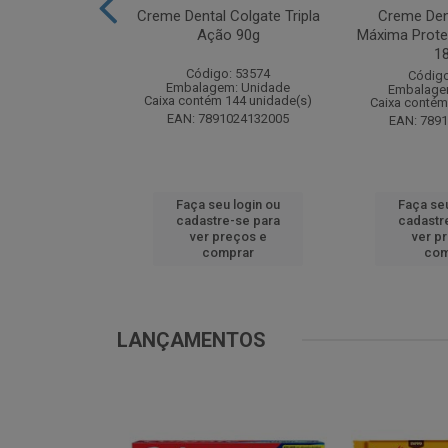
te Pinho Sol
Creme Dental Colgate Tripla
Creme Den
inal 1L
Ação 90g
Máxima Prote
1
o: 53883
Código: 53574
Código
m: Unidade
Embalagem: Unidade
Embalage
 12 unidade(s)
Caixa contém 144 unidade(s)
Caixa contém
1024194607
EAN: 7891024132005
EAN: 789
u login ou
Faça seu login ou
Faça seu
e-se para
cadastre-se para
cadastr
reços e
ver preços e
ver p
mprar
comprar
com
LANÇAMENTOS