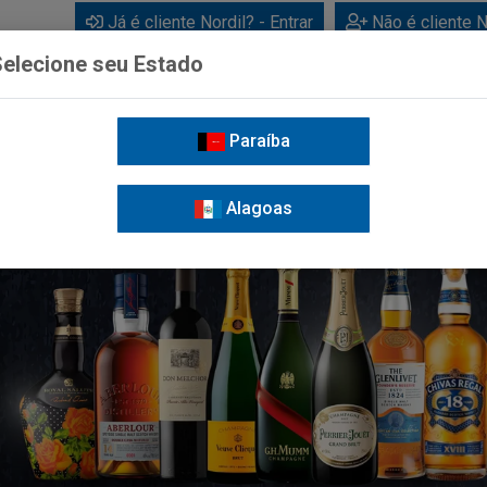
Já é cliente Nordil? - Entrar
Não é cliente N
elecione seu Estado
Paraíba
BEBIDAS
CUIDADOS PESSOAIS
LIMPEZA
FOR
Alagoas