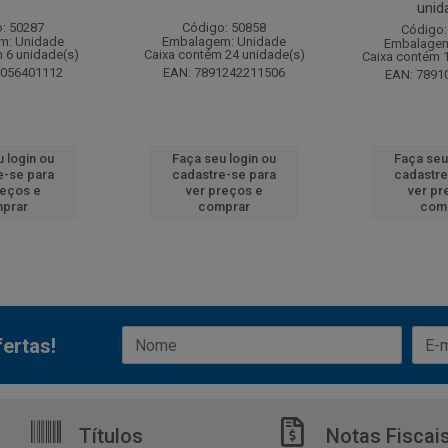
unid
: 50287
Código: 50858
Código:
m: Unidade
Embalagem: Unidade
Embalagem
 6 unidade(s)
Caixa contém 24 unidade(s)
Caixa contém 
6056401112
EAN: 7891242211506
EAN: 7891
 login ou
Faça seu login ou
Faça seu
e-se para
cadastre-se para
cadastre
reços e
ver preços e
ver pr
prar
comprar
com
ertas!
Títulos
Notas Fiscai