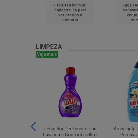
u login ou
Faça seu login ou
Faça seu
e-se para
cadastre-se para
cadastr
reços e
ver preços e
ver p
mprar
comprar
com
LIMPEZA
Veja mais
m Bruto 1L
Limpador Perfumado Uau
Amaciante U
Lavanda e Conforto 500ml
Primaver