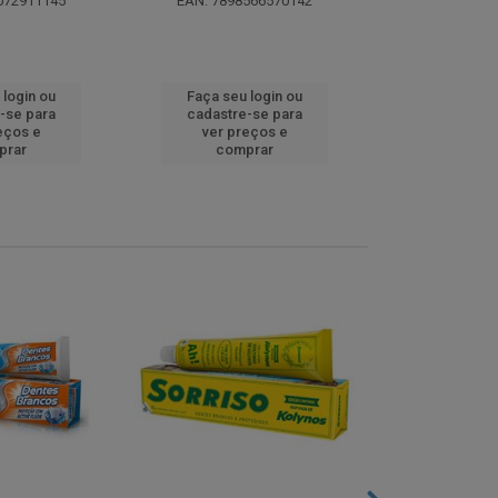
072911145
EAN: 7898566570142
EAN: 5000
 login ou
Faça seu login ou
Faça seu 
-se para
cadastre-se para
cadastre
eços e
ver preços e
ver pr
prar
comprar
comp