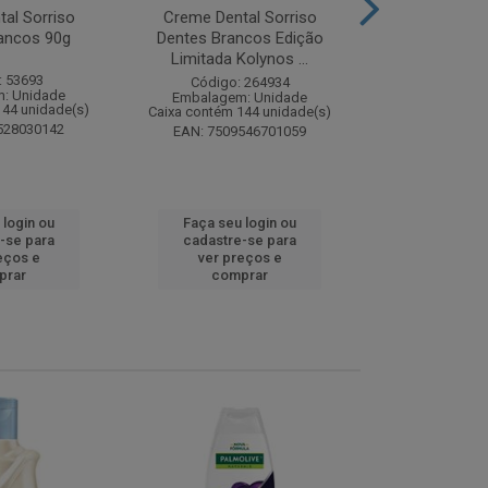
al Sorriso
Creme Dental Sorriso
Sabonete Ba
ancos 90g
Dentes Brancos Edição
Limpeza Profu
Limitada Kolynos ...
85
: 53693
Código: 264934
Código:
: Unidade
Embalagem: Unidade
Embalagem
144 unidade(s)
Caixa contém 144 unidade(s)
Caixa contém 
528030142
EAN: 7509546701059
EAN: 7891
 login ou
Faça seu login ou
Faça seu 
-se para
cadastre-se para
cadastre
eços e
ver preços e
ver pr
prar
comprar
comp