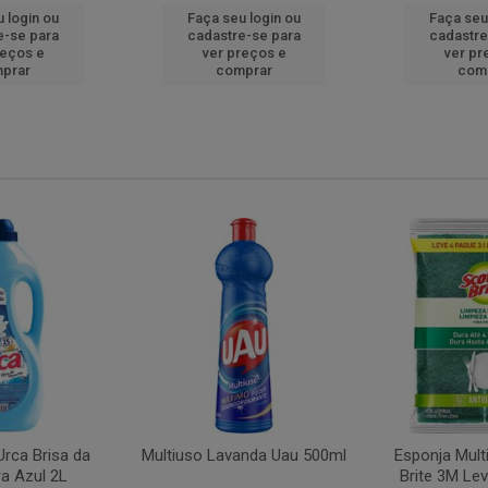
 login ou
Faça seu login ou
Faça seu
e-se para
cadastre-se para
cadastre
reços e
ver preços e
ver pr
prar
comprar
com
rca Brisa da
Multiuso Lavanda Uau 500ml
Esponja Mult
a Azul 2L
Brite 3M Le