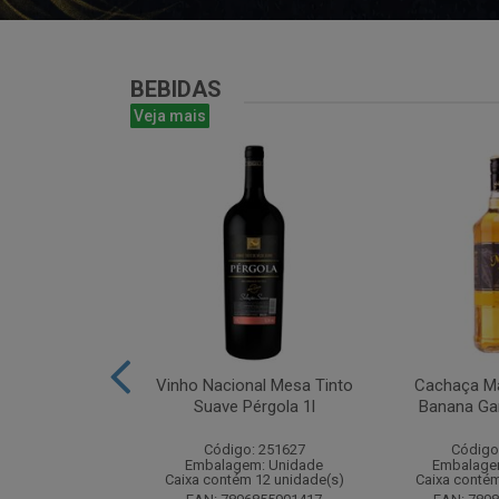
BEBIDAS
Veja mais
te Chandon
Vinho Nacional Mesa Tinto
Cachaça Ma
 Ice 750 com
Suave Pérgola 1l
Banana Gar
tucho
Código: 251627
Código
: 268825
Embalagem: Unidade
Embalage
m: Unidade
Caixa contém 12 unidade(s)
Caixa contém
m 6 unidade(s)