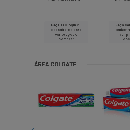
EAN: 7896855901417
EAN: 789
u login ou
Faça seu login ou
Faça seu
e-se para
cadastre-se para
cadastr
reços e
ver preços e
ver p
mprar
comprar
com
ÁREA COLGATE