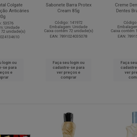
tal Colgate
Sabonete Barra Protex
Creme Dent
ção Anticáries
Cream 85g
Dentes Br
80g
Código: 141972
Código
: 53576
Embalagem: Unidade
Embalagem
m: Unidade
Caixa contém 72 unidade(s)
Caixa contém 
 72 unidade(s)
EAN: 7891024035078
EAN: 7891
1024134610
 login ou
Faça seu login ou
Faça seu
e-se para
cadastre-se para
cadastre
reços e
ver preços e
ver pr
prar
comprar
com