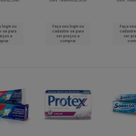
8906925540
EAN: 7898906925656
EAN: 7896
 login ou
Faça seu login ou
Faça seu
e-se para
cadastre-se para
cadastre
reços e
ver preços e
ver pr
prar
comprar
com