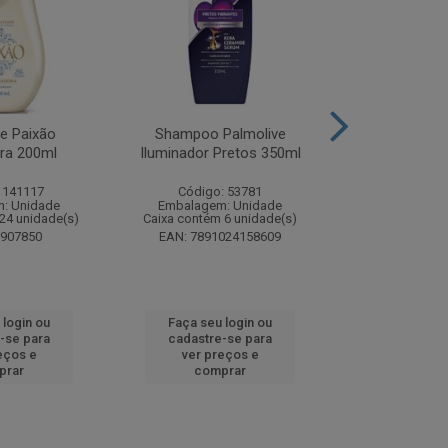
te Paixão
Shampoo Palmolive
Creme Dent
ora 200ml
Iluminador Pretos 350ml
Luminous W
Correc
 141117
Código: 53781
Código:
: Unidade
Embalagem: Unidade
Embalagem
24 unidade(s)
Caixa contém 6 unidade(s)
Caixa contém 
8907850
EAN: 7891024158609
EAN: 7509
 login ou
Faça seu login ou
Faça seu 
-se para
cadastre-se para
cadastre
eços e
ver preços e
ver pr
prar
comprar
comp