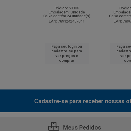
: 130077
Código: 60306
Código
m: Unidade
Embalagem: Unidade
Embalage
 12 unidade(s)
Caixa contém 24 unidade(s)
Caixa contém
7000800548
EAN: 7891242457041
EAN: 789
u login ou
Faça seu login ou
Faça seu
e-se para
cadastre-se para
cadastr
reços e
ver preços e
ver p
mprar
comprar
com
Cadastre-se para receber nossas of
Meus Pedidos