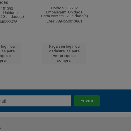
ades
Código: 137232
Código:
 151090
Embalagem: Unidade
Embalagem
: Unidade
Caixa contém 12 unidade(s)
Caixa contém 
120 unidade(s)
EAN: 7894650013861
EAN: 7891
040222476
 login ou
Faça seu login ou
Faça seu 
-se para
cadastre-se para
cadastre
eços e
ver preços e
ver pr
prar
comprar
comp
s