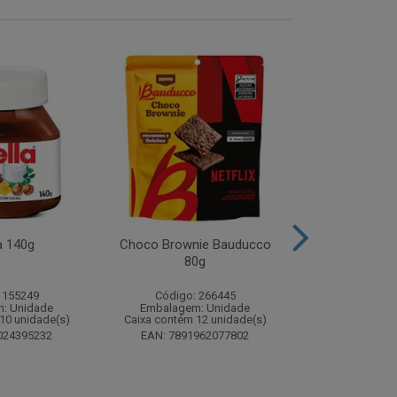
a 140g
Choco Brownie Bauducco
Complemento
80g
Sustagen K
Chocolate S
 155249
Código: 266445
Código:
: Unidade
Embalagem: Unidade
Embalagem
10 unidade(s)
Caixa contém 12 unidade(s)
Caixa contém 
024395232
EAN: 7891962077802
EAN: 7898