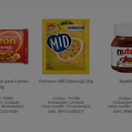
n para Carnes
Refresco MID Maracujá 20g
Nutell
0g
: 50990
Código: 191280
Código:
m: Unidade
Embalagem: Unidade
Embalagem
 48 unidade(s)
Caixa contém 120 unidade(s)
Caixa contém 
1132019281
EAN: 7891132082377
EAN: 7898