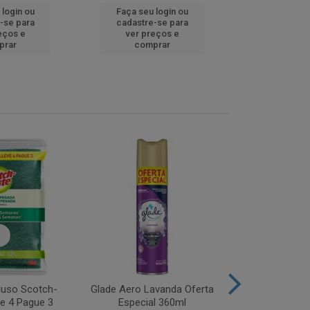
 login ou
Faça seu login ou
Faça seu 
-se para
cadastre-se para
cadastre
eços e
ver preços e
ver pr
prar
comprar
comp
iuso Scotch-
Glade Aero Lavanda Oferta
Desinfetant
ve 4 Pague 3
Especial 360ml
Origina