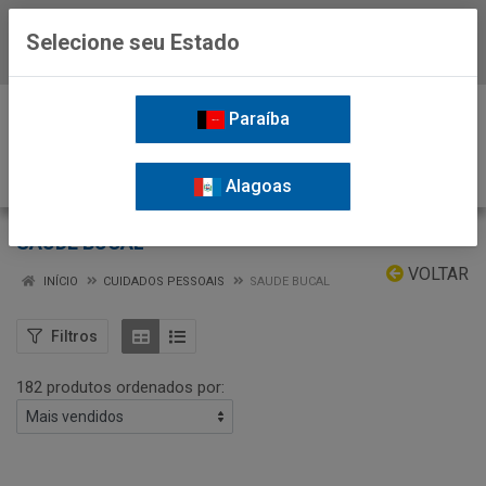
Selecione seu Estado
Baixe já o APP da Nordil
0
Paraíba
Alagoas
SAUDE BUCAL
VOLTAR
INÍCIO
CUIDADOS PESSOAIS
SAUDE BUCAL
Filtros
182 produtos ordenados por: