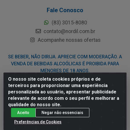
Fale Conosco
(83) 3015-8080
contato@nordil.com.br
Acompanhe nossas ofertas
SE BEBER, NÃO DIRIJA. APRECIE COM MODERAÇÃO. A
VENDA DE BEBIDAS ALCOÓLICAS É PROIBIDA PARA
MENORES DE 18 ANOS.
O nosso site coleta cookies próprios e de
terceiros para proporcionar uma experiência
Nordil Distribuidora - Avenida Liberdade, 2738, Bloco F - Sesi -
personalizada ao usuário, apresentar publicidade
Bayeux/PB - CEP 58.111-400 - CNPJ 03.775.813/0001-41
relevante de acordo com o seu perfil e melhorar a
qualidade do nosso site.
Aceito
Negar não essenciais
Preferências de Cookies