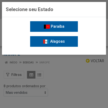
Selecione seu Estado
Baixe já o APP da Nordil
0
Paraíba
Alagoas
XAROPE
VOLTAR
INÍCIO
BEBIDAS
XAROPE
Filtros
8 produtos ordenados por: