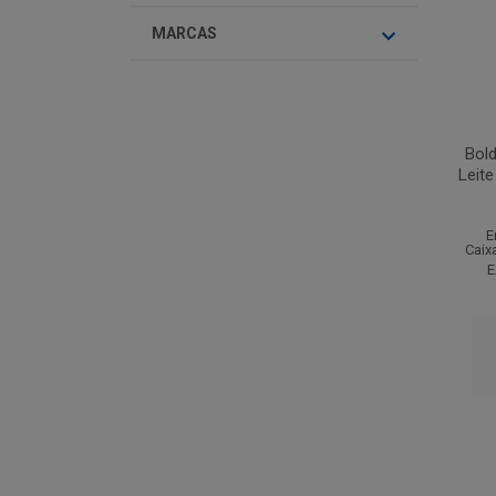
MARCAS
Bol
Leite
E
Caix
E