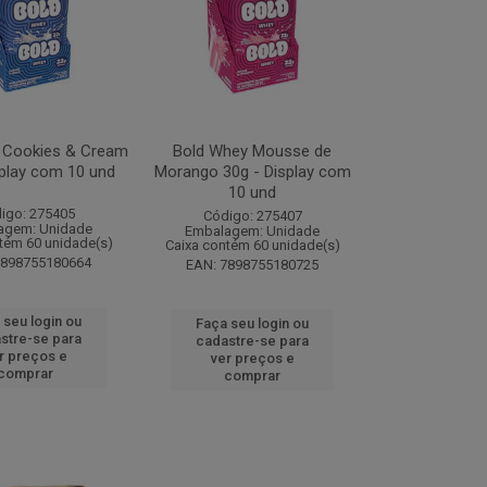
 Cookies & Cream
Bold Whey Mousse de
splay com 10 und
Morango 30g - Display com
10 und
igo: 275405
Código: 275407
agem: Unidade
Embalagem: Unidade
tém 60 unidade(s)
Caixa contém 60 unidade(s)
7898755180664
EAN: 7898755180725
 seu login ou
Faça seu login ou
stre-se para
cadastre-se para
r preços e
ver preços e
comprar
comprar