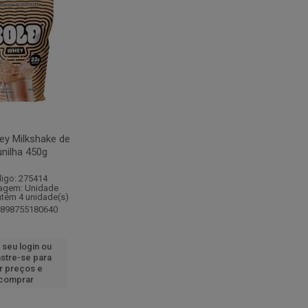
ey Milkshake de
nilha 450g
igo: 275414
agem: Unidade
ntém 4 unidade(s)
7898755180640
 seu login ou
stre-se para
r preços e
comprar