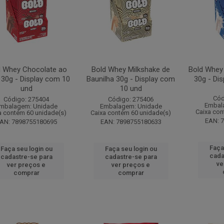
d Whey Chocolate ao
Bold Whey Milkshake de
Bold Whey
 30g - Display com 10
Baunilha 30g - Display com
30g - Di
und
10 und
Cód
Código: 275404
Código: 275406
Embal
mbalagem: Unidade
Embalagem: Unidade
Caixa con
a contém 60 unidade(s)
Caixa contém 60 unidade(s)
EAN: 
AN: 7898755180695
EAN: 7898755180633
Faça
Faça seu login ou
Faça seu login ou
cada
cadastre-se para
cadastre-se para
ve
ver preços e
ver preços e
comprar
comprar