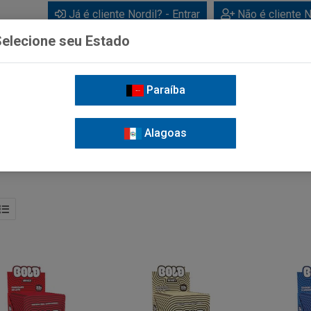
Já é cliente Nordil? - Entrar
Não é cliente N
elecione seu Estado
Paraíba
BEBIDAS
CUIDADOS PESSOAIS
LIMPEZA
FOR
Alagoas