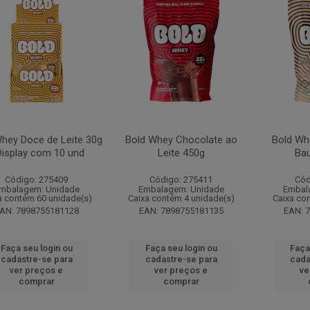
hey Doce de Leite 30g
Bold Whey Chocolate ao
Bold Wh
Display com 10 und
Leite 450g
Bau
Código: 275409
Código: 275411
Cód
mbalagem: Unidade
Embalagem: Unidade
Embal
a contém 60 unidade(s)
Caixa contém 4 unidade(s)
Caixa co
AN: 7898755181128
EAN: 7898755181135
EAN: 
Faça seu login ou
Faça seu login ou
Faça
cadastre-se para
cadastre-se para
cada
ver preços e
ver preços e
ve
comprar
comprar