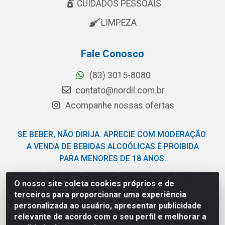
CUIDADOS PESSOAIS
LIMPEZA
Fale Conosco
(83) 3015-8080
contato@nordil.com.br
Acompanhe nossas ofertas
SE BEBER, NÃO DIRIJA. APRECIE COM MODERAÇÃO.
A VENDA DE BEBIDAS ALCOÓLICAS É PROIBIDA
PARA MENORES DE 18 ANOS.
O nosso site coleta cookies próprios e de
Nordil Distribuidora - Avenida Liberdade, 2738, Bloco F -
terceiros para proporcionar uma experiência
Sesi - Bayeux/PB - CEP 58.111-400 - CNPJ
personalizada ao usuário, apresentar publicidade
03.775.813/0001-41
relevante de acordo com o seu perfil e melhorar a