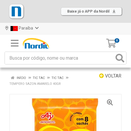
Baixe já o APP da Nordil
Paraíba
0
VOLTAR
INÍCIO
TIC TAC
TIC TAC
TEMPERO SAZON AMARELO 40GR