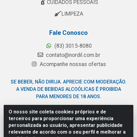
CUIDADOS PESSOAIS
LIMPEZA
Fale Conosco
(83) 3015-8080
contato@nordil.com.br
Acompanhe nossas ofertas
SE BEBER, NÃO DIRIJA. APRECIE COM MODERAÇÃO.
A VENDA DE BEBIDAS ALCOÓLICAS É PROIBIDA
PARA MENORES DE 18 ANOS.
O nosso site coleta cookies próprios e de
Nordil Distribuidora - Avenida Liberdade, 2738, Bloco F -
terceiros para proporcionar uma experiência
Sesi - Bayeux/PB - CEP 58.111-400 - CNPJ
personalizada ao usuário, apresentar publicidade
03.775.813/0001-41
relevante de acordo com o seu perfil e melhorar a