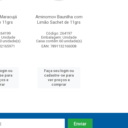
Maracujá
Aminomov Baunilha com
Aditivo de Radiad
e 11grs
Limão Sachet de 11grs
litro
264199
Código: 264197
Código: 263
 Unidade
Embalagem: Unidade
Embalagem: U
0 unidade(s)
Caixa contém 60 unidade(s)
Caixa contém 12 u
32165971
EAN: 7891132166008
EAN: 7898645
login ou
Faça seu login ou
Faça seu log
se para
cadastre-se para
cadastre-se 
ços e
ver preços e
ver preços
rar
comprar
comprar