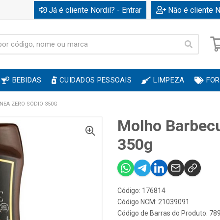
Já é cliente Nordil? - Entrar
Não é cliente N
BEBIDAS
CUIDADOS PESSOAIS
LIMPEZA
FOR
NEA ZERO SÓDIO 350G
Molho Barbecu
350g
Código: 176814
Código NCM: 21039091
Código de Barras do Produto: 7