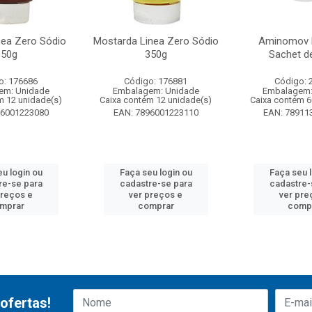
nea Zero Sódio
Mostarda Linea Zero Sódio
Aminomov 
350g
350g
Sachet d
o: 176686
Código: 176881
Código: 
em: Unidade
Embalagem: Unidade
Embalagem:
m 12 unidade(s)
Caixa contém 12 unidade(s)
Caixa contém 6
96001223080
EAN: 7896001223110
EAN: 78911
u login ou
Faça seu login ou
Faça seu 
re-se para
cadastre-se para
cadastre-
preços e
ver preços e
ver pre
mprar
comprar
comp
ofertas!