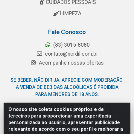
CUIDADOS PESSOAIS
LIMPEZA
Fale Conosco
(83) 3015-8080
contato@nordil.com.br
Acompanhe nossas ofertas
SE BEBER, NÃO DIRIJA. APRECIE COM MODERAÇÃO.
A VENDA DE BEBIDAS ALCOÓLICAS É PROIBIDA
PARA MENORES DE 18 ANOS.
O nosso site coleta cookies próprios e de
Nordil Distribuidora - Avenida Liberdade, 2738, Bloco F -
terceiros para proporcionar uma experiência
Sesi - Bayeux/PB - CEP 58.111-400 - CNPJ
personalizada ao usuário, apresentar publicidade
03.775.813/0001-41
relevante de acordo com o seu perfil e melhorar a