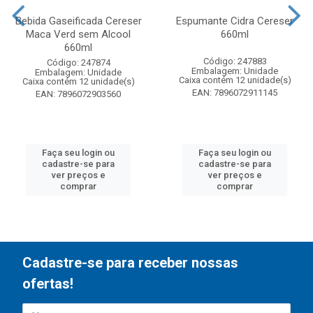
Bebida Gaseificada Cereser
Espumante Cidra Cereser
Maca Verd sem Alcool
660ml
660ml
Código: 247883
Código: 247874
Embalagem: Unidade
Embalagem: Unidade
Caixa contém 12 unidade(s)
Caixa contém 12 unidade(s)
EAN: 7896072911145
EAN: 7896072903560
Faça seu login ou
Faça seu login ou
cadastre-se para
cadastre-se para
ver preços e
ver preços e
comprar
comprar
Cadastre-se para receber nossas
ofertas!