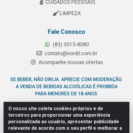
CUIDADOS PESSOAIS
LIMPEZA
Fale Conosco
(83) 3015-8080
contato@nordil.com.br
Acompanhe nossas ofertas
SE BEBER, NÃO DIRIJA. APRECIE COM MODERAÇÃO.
A VENDA DE BEBIDAS ALCOÓLICAS É PROIBIDA
PARA MENORES DE 18 ANOS.
O nosso site coleta cookies próprios e de
Nordil Distribuidora - Avenida Liberdade, 2738, Bloco F -
terceiros para proporcionar uma experiência
Sesi - Bayeux/PB - CEP 58.111-400 - CNPJ
personalizada ao usuário, apresentar publicidade
03.775.813/0001-41
relevante de acordo com o seu perfil e melhorar a