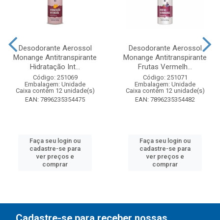
Desodorante Aerossol
Desodorante Aerossol
Monange Antitranspirante
Monange Antitranspirante
Hidratação Int...
Frutas Vermelh...
Código: 251069
Código: 251071
Embalagem: Unidade
Embalagem: Unidade
Caixa contém 12 unidade(s)
Caixa contém 12 unidade(s)
EAN: 7896235354475
EAN: 7896235354482
Faça seu login ou
Faça seu login ou
cadastre-se para
cadastre-se para
ver preços e
ver preços e
comprar
comprar
Cadastre-se para receber nossas