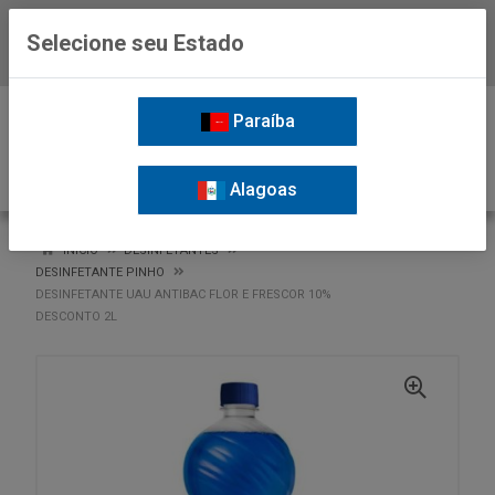
Selecione seu Estado
Baixe já o APP da Nordil
0
Paraíba
Alagoas
VOLTAR
INÍCIO
DESINFETANTES
DESINFETANTE PINHO
DESINFETANTE UAU ANTIBAC FLOR E FRESCOR 10%
DESCONTO 2L