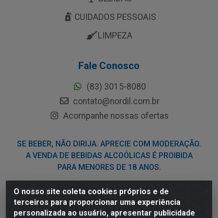
CUIDADOS PESSOAIS
LIMPEZA
Fale Conosco
(83) 3015-8080
contato@nordil.com.br
Acompanhe nossas ofertas
SE BEBER, NÃO DIRIJA. APRECIE COM MODERAÇÃO.
A VENDA DE BEBIDAS ALCOÓLICAS É PROIBIDA
PARA MENORES DE 18 ANOS.
O nosso site coleta cookies próprios e de
Nordil Distribuidora - Avenida Liberdade, 2738, Bloco F -
terceiros para proporcionar uma experiência
Sesi - Bayeux/PB - CEP 58.111-400 - CNPJ
personalizada ao usuário, apresentar publicidade