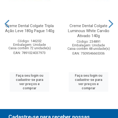
Creme Dental Colgate Tripla
Creme Dental Colgate
Ação Leve 180g Pague 140g
Luminous White Carvão
Ativado 140g
Código: 146202
Código: 234891
Embalagem: Unidade
Embalagem: Unidade
Caixa contém 72 unidade(s)
Caixa contém 48 unidade(s)
EAN: 7891024037973
EAN: 7509546665306
Faça seu login ou
Faça seu login ou
cadastre-se para
cadastre-se para
ver preços e
ver preços e
comprar
comprar
Cadastre-se para receber nossas