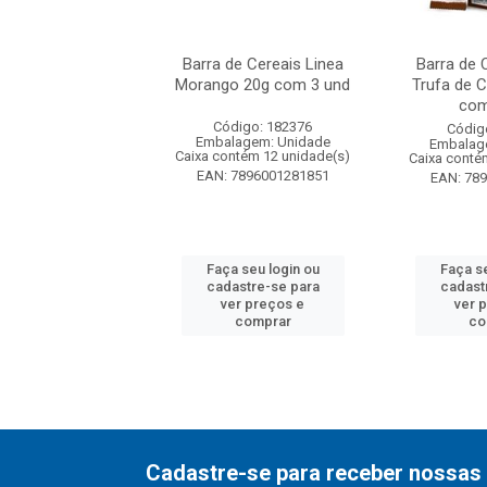
Cereais Linea Nuts
Barra de Cereais Linea
Barra de 
ra de Chocolate
Morango 20g com 3 und
Trufa de 
0g com 3...
com
Código: 182376
digo: 182377
Códig
Embalagem: Unidade
agem: Unidade
Embalag
Caixa contém 12 unidade(s)
ntém 12 unidade(s)
Caixa conté
EAN: 7896001281851
7896001281868
EAN: 78
 seu login ou
Faça seu login ou
Faça se
astre-se para
cadastre-se para
cadast
er preços e
ver preços e
ver 
comprar
comprar
co
Cadastre-se para receber nossas 