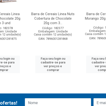
Cereais Linea
Barra de Cereais Linea Nuts
Barra de Cer
Chocolate 20g
Cobertura de Chocolate
Morango 20g
 3 und
20g com 3...
Código: 
o: 182378
Código: 182377
Embalagem:
em: Unidade
Embalagem: Unidade
Caixa contém 1
m 12 unidade(s)
Caixa contém 12 unidade(s)
EAN: 78960
96001281875
EAN: 7896001281868
u login ou
Faça seu login ou
Faça seu 
re-se para
cadastre-se para
cadastre-
preços e
ver preços e
ver pre
mprar
comprar
comp
ofertas!