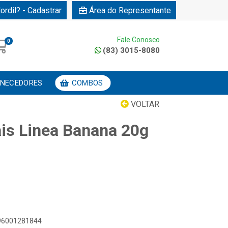
ordil? - Cadastrar
Área do Representante
Fale Conosco
0
(83) 3015-8080
NECEDORES
COMBOS
VOLTAR
ais Linea Banana 20g
896001281844