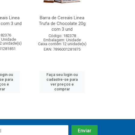
eais Linea
Barra de Cereais Linea
Barra de Cereais 
 com 3 und
Trufa de Chocolate 20g
Cobertura de C
com 3 und
20g com 3.
182376
Código: 182378
Código: 182
 Unidade
Embalagem: Unidade
Embalagem: U
2 unidade(s)
Caixa contém 12 unidade(s)
Caixa contém 12 u
01281851
EAN: 7896001281875
EAN: 7896001
login ou
Faça seu login ou
Faça seu log
se para
cadastre-se para
cadastre-se 
ços e
ver preços e
ver preços
rar
comprar
comprar