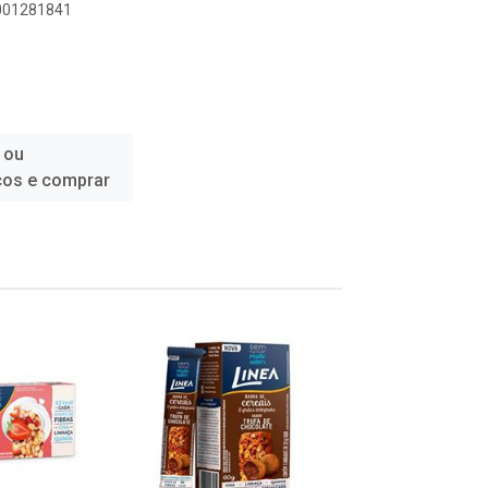
6001281841
 ou
ços e comprar