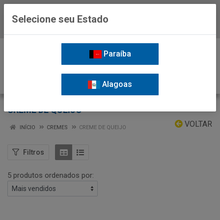
Selecione seu Estado
Baixe já o APP da Nordil
0
Paraíba
Alagoas
CREME DE QUEIJO
VOLTAR
INÍCIO
CREMES
CREME DE QUEIJO
Filtros
5 produtos ordenados por: